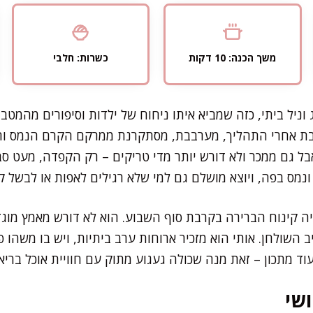
משך הכנה: 10 דקות
כשרות: חלבי
וניל ביתי, כזה שמביא איתו ניחוח של ילדות וסיפורים מהמטבח
קבת אחרי התהליך, מערבבת, מסתקרנת ממרקם הקרם הנמס וה
 גרם מעלף, אבל גם ממכר ולא דורש יותר מדי טריקים – רק הקפדה, מע
ח ונמס בפה, ויוצא מושלם גם למי שלא רגילים לאפות או לבשל ק
יה קינוח הברירה בקרבת סוף השבוע. הוא לא דורש מאמץ מוגזם,
ב השולחן. אותי הוא מזכיר ארוחות ערב ביתיות, ויש בו משהו
וד מתכון – זאת מנה שכולה געגוע מתוק עם חוויית אוכל בריא
שי