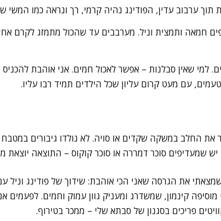
וך ערבוב עדין, הפודינג נהיה קרמי, רך ונראה כמו המשי ש
פים חמאה ותמצית וניל. מערבבים עד שהכול מתמזג לקרם אחיד ו
ם. למי שאין סבלנות – אפשר לאכול חמים. אני אוהבת להכניס
עמים, עם מעט קרום עליון שכל הילדים תמיד רבו עליו.
 את החלב במשקה שקדים או סויה. לא נולדו גיבורים במטבח בל
יש שמעדיפים סוכר דמררה או סוכר קוקוס – התוצאה יוצאת מ
מצאתי את הגרסה שאני הכי אוהבת: שידוך של פודינג וניל עם 
וסיפה קינמון, שמשדרג ומעניק גוון עמוק וחמים. לפעמים אני 
ויטים פריכים בסגנון של סבתא שלי – ממכר בטירוף.