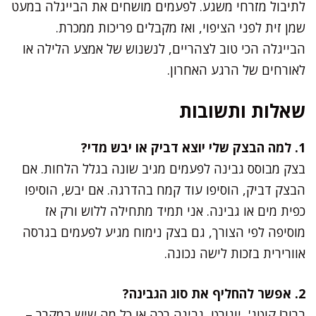
לתיבול מזרחי משגע. לפעמים מושחים את הבייגלה במעט
שמן זית לפני הציפוי, ואז מקבלים פריכות ממכרת.
הבייגלה הכי טוב לצהריים, לנשנוש של אמצע הלילה או
לאורחים של הרגע האחרון.
שאלות ותשובות
1. למה הבצק שלי יוצא דביק או יבש מדי?
בצק מבוסס גבינה לפעמים מגיב שונה בגלל הלחות. אם
הבצק דביק, הוסיפו עוד קמח בהדרגה. אם יבש, הוסיפו
כפית מים או גבינה. אני תמיד מתחילה ללוש ורק אז
מוסיפה לפי הצורך, גם בצק נימוח מגיע לפעמים בגרסה
אוורירית בזכות לישה נכונה.
2. אפשר להחליף את סוג הגבינה?
ברור! קוטג', יוגורט, גבינה רכה או כל מה שיש במקרר –