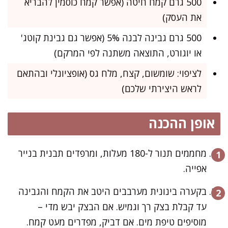
500 גרם קמח חיטה (אפשר קמח כוסמין להבריא
את העסק)
500 גרם גבינה לבנה 5% (אפשר גם גבינת קוטג'
או יוגורט, התוצאה משתנה לפי המרקם)
לציפוי: שומשום, קצח, מלח גס (אופציונלי ובהתאם
לראש היצירתי שלכם)
אופן ההכנה
מחממים תנור ל-180 מעלות, ומרפדים תבנית בנייר
אפייה.
בקערה בינונית מערבבים היטב את הקמח והגבינה
עד קבלת בצק רך וגמיש. אם הבצק יבש מדי –
מוסיפים טיפת מים. אם דביק, מפדרים מעט קמח.