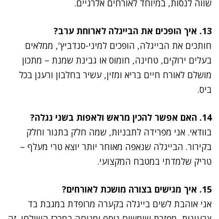
שווה לנסות, במיוחד לאורחים אלרגיים.
13. איך הופכים את הבייגלה לארוחת ערב?
חותכים את הבייגלה, הופכים למיני-סנדביץ', ממלאים
בעלים ירוקים, טחינה, חומוס או גבינת שמנת – מתכון
מושלם לאורח חיים בריא ומזין, עשיר בחלבון ורענן בכל
ביס.
14. האם אפשר להכין מראש ולאפות בשני נגלה?
בוודאי. אני מפרידה לתבניות, שמה חלק בתנור וחלק
בקירור. הבייגלה שנאפה מאוחר יותר יוצא טרי מעלף –
טריק שלמדתי במטבח המקצועי.
15. איך מגישים בצורה מושכת לאורחים?
אני אוהבת לשים בייגלה בקערה מרופדת במגבת בד
צבעונית, מפזרת שומשום נוסף ומניחה במרכז השולחן. זה