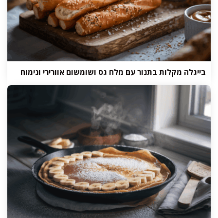
בייגלה מקלות בתנור עם מלח גס ושומשום אוורירי ונימוח