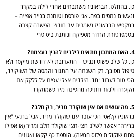
כן, בהחלט. הבראוניז משתבחים אחרי לילה במקרר
ונעשים נמסים בפה. אני פורסת וטומנת בנייר אפייה –
במקפיא הבראוניז נשמרים עד חודש. הפשרה קצרה
בטמפרטורת החדר מספיקה ונותנת ביס טרי.
4. האם המתכון מתאים לילדים להכין בעצמם?
כן, כל שלב פשוט ונגיש – התערובת לא דורשת מיקסר ולא
טיפול מסובך. רק השגחה על התנור והמסה של השוקולד,
הכי טוב לעבוד יחד. הילדים אצלי עפים על ללקק את
הקערה ולגזור חתיכה מהפינה מיד כשמתקרר.
5. מה עושים אם אין שוקולד מריר, רק חלב?
בראוניז קלאסי הכי עובד עם שוקולד מריר, אבל ברגעי "אין
ברירה" אפשר לשלב חצי-חצי שוקולד חלב ומריר (או אפילו
סתם שוקולית פלוס חמאה). הוספת כף קקאו ואגוזים