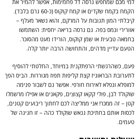
למי מכם שמחפש גרסה דל פחמימות, אפשר להמיר את
הקמח בקמח שקדים או קמח קוקוס (כ-60 גרם בלבד).
קיבלתי המון תגובות על המרקם, והוא נשאר מעלף –
אוורירי ונמס בפה. גם גרסה בריאה יחסית: השתמשו
בחמאה טבעית או שמן קוקוס, הורידו מעט מהסוכר.
הטעם עדיין מדהים, והתחושה הרבה יותר קלה.
פעם, כשהרגשתי הרפתקנית במיוחד, החלטתי להוסיף
לתערובת הבראוניז קצת קליפות תפוז מגוררות. הביס הפך
למופלא ונפלא לאירוח חורפי. אפשר גם לשבור פנימה
שוקולד לבן, פולי קקאו קצוצים, פקאנים או אפילו מרשמלו
קטן – זה ממכר! אני ממליצה לכם לחתוך ריבועים קטנים,
לכסות אותם בחתיכת גנאש שוקולד כהה – זו חגיגה של
טעמים.