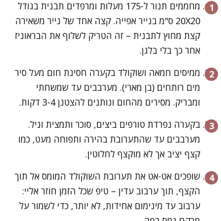
מחממים תנור ל-175 מעלות ומרפדים תבנית בגודל
20X20 ס"מ בנייר אפייה. קצה אחד של נייר משאירה
קצת מחוץ לתבנית – זה הטריק לשלוף את הבראוניז
אחר כך בלי בלגן.
ממיסים חמאה ושוקולד בקערה חסינת חום מעל סיר
מים רותחים (בן מארי). מערבבים עד שמשחתי
ומבריק. מסירים מהחום ונותנים להצטנן 3-4 דקות.
בקערה נפרדת טורפים ביצים, סוכר ותמצית וניל.
מערבבים עד שהתערובת בהירה ותפוחה מעט, כמו
קצף יציב אך לא מוקצף לחלוטין.
שופכים אט-אט את תערובת השוקולד המומס אל תוך
הקצף, תוך ערבוב עדין – טיפ שכל הזמן חוזר אליי:
ערבוב עד מינימום אחידות, לא יותר, כדי לשמור על
מרקם נמס בפה.