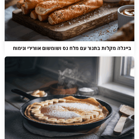
בייגלה מקלות בתנור עם מלח גס ושומשום אוורירי ונימוח