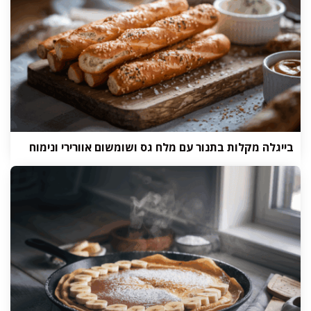
בייגלה מקלות בתנור עם מלח גס ושומשום אוורירי ונימוח