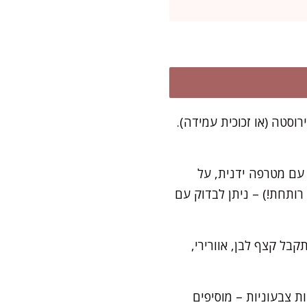
ם קערת נירוסטה (או זכוכית עמידה).
עם מטרפה ידנית, על
סה חמה (לא רותחת!) – ניתן לבדוק עם
ירות גבוהה. מקציפים 7–10 דקות, עד שמתקבל קצף לבן, אוורירי,
עוד 20 שניות. מי שרוצה נשיקות צבעוניות – מוסיפים