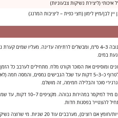
ל איכותי (ליצירת נשיקות צבעוניות)
 יין לבן/מיץ לימון (חצי כפית – ליציבות המרנג)
מניחים בסיר קטן מים בגובה 3–4 ס"מ, ומבשלים לרתיחה עדינה. מעליו שמי
געת במים.
ם ומוסיפים את הסוכר וקורט מלח. מתחילים לערבב כל הזמן 
ה"באן מארי". ממשיכים לטרוף כ–3–5 דקות עד שכל הגבישים נמסים, והמ
רגירי סוכר והבלילה חמימה, זה מושלם.
מסירים מהחום, ומעבירים מיד למיקסר במה
יל להצטייר בפסגות חדות.
מוסיפים וניל (ושאר תמציות/חומץ אם רוצים), מערבבים 