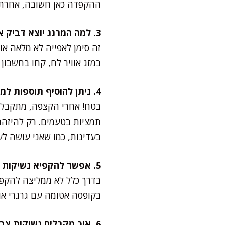
ההקפדה כאן חשובה, אחרת 
3. למה המרנג יוצא דביק או לא מתנתק מהנייר?
במזג אוויר לח, קחו בחשבון
4. ניתן להוסיף תוספות למרנג (אגוזים, קקאו)?
בטח! אחרי הקצפה, מתקבלים
תמציות בטעמים. רק להיזהר 
בעדינות, כמו שאני עושה לע
5. אפשר להקפיא נשיקות מרנג?
בדרך כלל לא ממליצה להקפי
בקופסה אטומה עם גרגרי אור
6. איך מקבלים נשיקות צבעוניות ומרשימות?