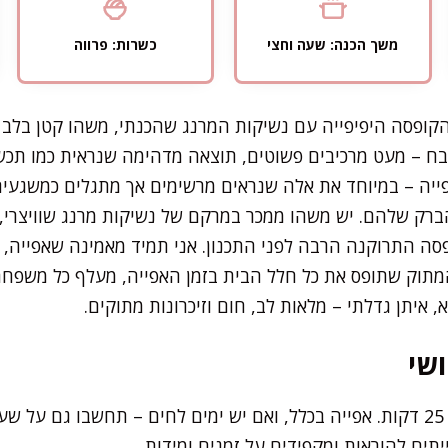
משך הכנה: שעה וחצי
כשרות: פרווה
קופסה היפיפייה עם נשיקות המרנג שהכנתי, משהו קטן בלב נמ
ח – מעט מרכיבים פשוטים, תוצאה מדהימה שנראית כמו תכש
יה – במיוחד את אלה שנראים מרשימים אך מתגלים כמשגעים
הברק שלהם. יש משהו ממכר במרקם של נשיקות מרנג שוויצרי, 
סה התרוקנה הרבה לפני התכנון. אני תמיד מאמינה שאפייה, ב
מתוק שתופס את כל חלל הבית בזמן האפייה, מעלף כל משפחה
 איתן גדלתי – מלאות לב, חום וזיכרונות מתוקים.
שי
את רוב העבודה תסיימו תוך 25 דקות. אפייה בכלל, ואם יש ימים לחים – תחשבו ג
יתים להוראות ומקפידים על זמנים ומידות.