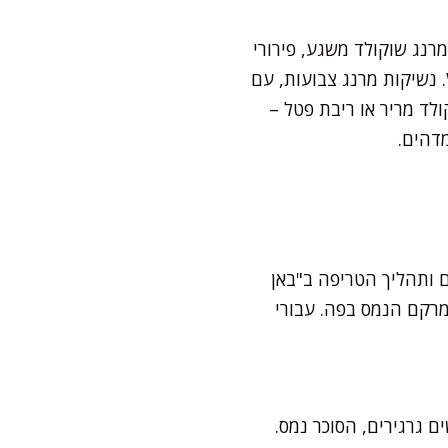
רנג שוקולד משגע, פירורי
אגוזי לוז קלויים או שקדים טחונים – כל פיצוח שכזה הפך את המתכון הקלאסי לרגע WOW. נשיקות מרנג צבועות, עם
לד מריר או ריבת פטל –
דהים.
ים ותהליך הטריפה ב"באן
המרקם הנמס בפה. עבורי
 גרגירים, הסוכר נמס.