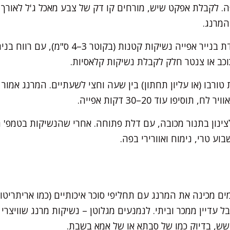
 לקבלת אפקט שיש, מורחים קו דק של צבע מאכל ג'ל לאורך 
המרנג.
מזלפים על תבנית מרופדת בנייר אפייה נשיקות 
וכב או צנטר חלק לקבלת נשיקות קלאסיות.
–90–100 מעלות טורבו (או עליון תחתון) בין שעה וחצי לשעתיים. המרנג 
תוסיפו עוד 20–30 דקות אפייה.
ינון בתנור מכובה, עם דלת פתוחה. אחרי שהנשיקות בטמפ' ה
וע טרי, נימוח ואוורירי בפה.
ם מכינה את המרנג עם תחליפי סוכר איכותיים (כמו אריתריטול 
עדיין ממכר וביתי. לנמנעים מגלוטן – נשיקות מרנג שוויצרי 
שש, בדיוק כמו של סבתא או של אמא בשבת.