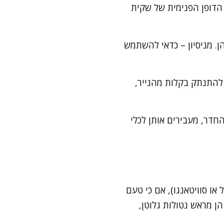
הדופן הפנימית של שקית
קטנות (בקוטר 3–4 ס"מ), עם רווח בניהן. מניסיון – כדאי להשתמש
אמור להתנתק בקלות מהנייר,
חדר, מעבירים אותן לכלי
או סוויטאנגו), אם כי טעם
הן מראש נטולות גלוטן,