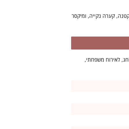
טנה, קערה נקייה, ומיקסר
שלם ל-8–10 סועדים, מגש עשיר לחג, לאירוח משפחתי,