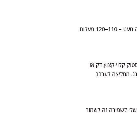
זה סימן לאפייה לא מלאה או לתנור קר מדי. תוסיפו זמן אפייה, או תייבשו בטמפ' מעט גבוהה מעט – 110–120 מעלות.
וק קלוי קצוץ דק או
נג. ממליצה לערבב
שלי לשמירה זה לשמור