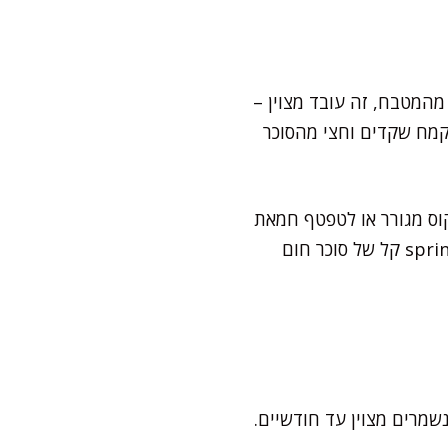
מהמטבח, זה עובד מצוין –
קמח שקדים וחצי מהסוכר
קוס מגורר או לטפטף חמאת
בוטנים חמימה מעל. ועדיין הקלאסי של סבתא תמיד מנצח! מי שממש רוצה להרשים – sprinkle קל של סוכר חום
נשמרים מצוין עד חודשיים.