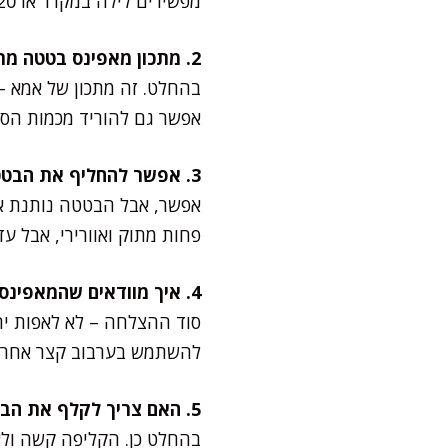
מפשירים לילה במקרר או 20 שניות במיקרוגל – וטעים כמו טרי.
2. מתכון מאפינס בטטה מתאים לילדים?
בהחלט. זה מתכון של אמא – ר
אפשר גם להוריד מכמות הסוכר ל-80 גרם ועדיין לקבל מ
3. אפשר להחליף את הבטטה בירק אחר?
אפשר, אבל הבטטה נותנת א
פחות מתוק ואוורירי, אבל עד
4. איך מוודאים שהמאפינס לא יוצאים יבשים?
סוד ההצלחה – לא לאפות ית
להשתמש בערבוב קצר אחרי 
5. האם צריך לקלף את הבטטה?
בהחלט כן. הקליפה קשה ולא 