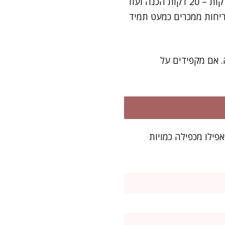
כל שלב בהכנה פשוט וקל – קילוף, בישול, ערבוב ואפייה. את רוב העבודה תסיימו תוך 40 דקות – 20 דקות הכנה ועוד
 ריחות ממכרים כמעט תמיד
 אם מקפידים על
י אפילו מכפילה כמויות