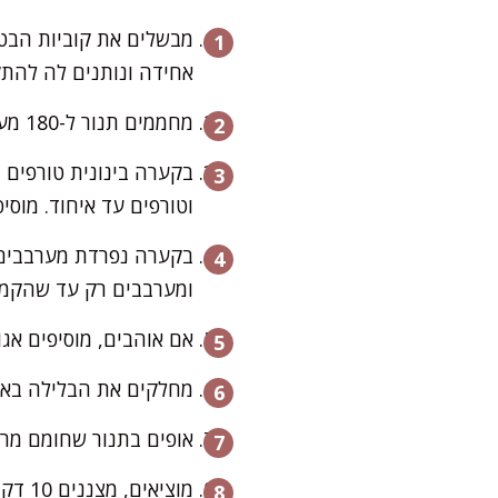
אחידה ונותנים לה להת
מחממים תנור ל-180 מעלות ומרפדים תבנית מאפינס ב-12 מנז'טים.
בקערה בינונית טורפים ב
וטורפים עד איחוד. מוס
בקערה נפרדת מערבבים ק
ומערבבים רק עד שהקמח
אם אוהבים, מוסיפים אגו
מחלקים את הבלילה באופ
אופים בתנור שחומם מראש כ-18-22 דקות – עד שקיסם יוצא יבש עם
מוציאים, מצננים 10 דקות ואז מעבירים לרשת קירור.