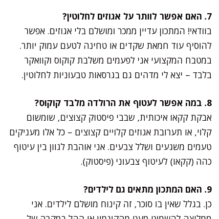
7. האם אפשר לוותר על אגוזים לחלוטין?
בוודאי! המתכון עדיין ממכר ומושלם בלי אגוזים. אפשר
להוסיף עוד חמאת שקדים או טחינה לטעם עמוק יותר.
במטבח המקצועי אני לפעמים משלבת קוקוס וקוואקר
בלבד – יצא לי מדהים גם בגרסאות טבעוניות לחלוטין.
8. במה אפשר לעטוף את הרולדה מלבד קוקוס?
אבקת קקאו איכותית, שבבי פיסטוק קצוצים, שומשום
קלוי, או תערובת אגוזים קלויים קצוצים – כל אלו מעניקים
טעמים משגעים ושלל צבעים. אני אוהבת לגוון בין עיטוף
כהה (קקאו) לעיטוף צבעוני (פיסטוק).
9. האם המתכון מתאים גם לילדים?
כן. בגלל שאין בו סוכר, זה קינוח מושלם לילדים. אני
ממליצה להשמיט מעט מהקינמון או ההל במקרה של