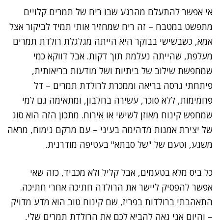
אי אפשר להתעלם מהרגע שבו ריח של תמרים קלויים
מתפשט במטבח – זה ריח שמחזיר אותי תמיד לביקור אצל
אמא, כשבשישי בבוקר היא הייתה מגלגלת רולדת תמרים
מעלפת, שהייתה נעלמת תוך דקות. אבל דווקא כמי
שמחפשת שילוב של ביתיות ושל מודעות בריאותית,
פיתחתי גרסה בריאה וממכרת לרולדת תמרים – דל
פחמימות, ללא סוכר, עשירה בחלבון, ומתאימה גם למי
שמחפש קינוח מאוזן לשישי או אירוח. מתכון הזה הוא סוג
של יצירת אמנות מדהימה בעיני – עם מרקם נימוח, מראה
משגע, וטעם של "של סבתא" בעטיפה מודרנית.
כל ביס מלא בטעמים, אבל קליל ולא מכביד, כזה שאי
אפשר להפסיק ליישר את הרולדה חתיכה אחרי חתיכה.
התאהבתי ברולדות בפריז, שם קינוח טוב הוא מדע מדויק
– והיום אני גאה להביא לכם את הרולדת תמרים שלי,