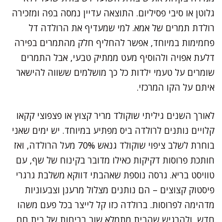
גלוטן או סיבי פסיליום. התוצאה עדיין נמסה בפה ומזכירה
רולדת תמרים של אמא. למי שמעדיף את הרולדה דל
פחמימות במיוחד, אפשר להחליף חלק מהתמרים בפירה
דלעת אפויה ולהוסיף מעט ממתיק טבעי, אבל התמרים
שומרים על טעמי ילדות כל כך מושלמים ששווה להישאר
איתם על הקו המרכזי.
לאורך השנים גיליתי שוקולד מריר קצוץ או פצפוצי קקאו
קלויים נותנים לרולדה ביס מפתיע במיוחד. יש ימים שאני
בוחרת לשלב ציפוי שוקולד גנאש 70% מעל הרולדה, ואז
חותכת פרוסות דקיקות כאילו מדובר בקינוח של שף, עם
טוויסט בריא. גרסה נוספת שאהבתי דווקא משלבת גרגרי
פיסטוק קצוצים – הם נותנים מצלול מרענן וצבעוניות
מדהימה לפרוסות. ברולדה כזו קל לייצר בכל פעם משהו
חדש, ולהרגיש שהבית מתמלא שוב בריחות של בית חם.