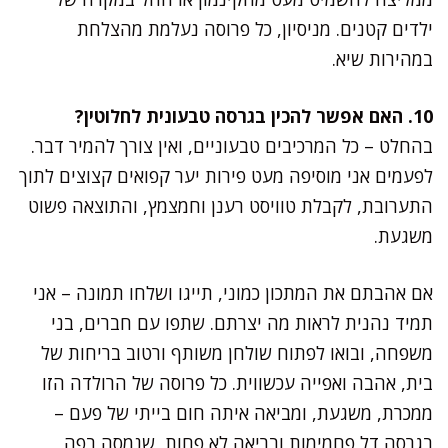
ילדים קטנים. מניסיון, כל פרוסה נעלמת מהצלחת
במהירות שיא.
10. האם אפשר להכין בגרסה טבעונית לחלוטין?
בהחלט – כל המרכיבים טבעוניים, ואין צורך להמיר דבר.
לפעמים אני מוסיפה מעט פירות יער קפואים קצוצים לתוך
התערובת, לקבלת טוויסט רענן וחמצמץ, והתוצאה פשוט
משגעת.
אם אהבתם את המתכון כמוני, תייגו ושלחו תמונה – אני
תמיד נהנית לראות מה יצרתם. שתפו עם חברים, בני
משפחה, ובואו לפתוח שולחן משותף ורטוב בריחות של
בית, אהבה ואפייה עכשווית. כל פרוסה של הרולדה הזו
ממכרת, משגעת, ומביאה איתה חום בייתי של פעם –
בגרסה דל פחמימות ובריאה לא פחות, שנמסה בפה