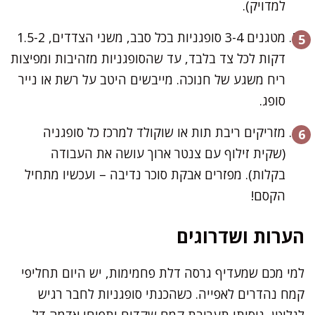
למדויק).
מטגנים 3-4 סופגניות בכל סבב, משני הצדדים, 1.5-2
דקות לכל צד בלבד, עד שהסופגניות מזהיבות ומפיצות
ריח משגע של חנוכה. מייבשים היטב על רשת או נייר
סופג.
מזריקים ריבת תות או שוקולד למרכז כל סופגניה
(שקית זילוף עם צנטר ארוך עושה את העבודה
בקלות). מפזרים אבקת סוכר נדיבה – ועכשיו מתחיל
הקסם!
הערות ושדרוגים
למי מכם שמעדיף גרסה דלת פחמימות, יש היום תחליפי
קמח נהדרים לאפייה. כשהכנתי סופגניות לחבר רגיש
לגלוטן, ניסיתי תערובת קמח שקדים ותפוחי אדמה דל