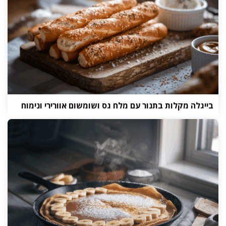
בייגלה מקלות בתנור עם מלח גס ושומשום אוורירי ונימוח