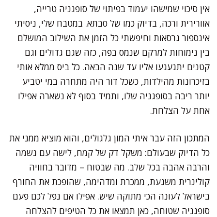
אין סיכוי שמישהו יעמוד בפיתוי של סופגניה טרייה,
אוורירית ורכה, בדיוק כמו של סבתא. במטבח שלי, ניסיתי
אינספור גרסאות וחיפשתי כל הזמן את השילוב המושלם
בין נימוחות למרקם שנמס בפה, כזה שגם גדולים וגם
קטנים יתגעגעו אליו עד שנה הבאה. כל ביס ממלא אותי
בזיכרונות מהילדות, כשכל דור היה מתחרה במי יטביע
יותר ריבה בסופגניה שלו, ותמיד בסוף לא נשארה אפילו
אחת על הצלחת.
המתכון הזה עבר איתי המון גלגולים, והוא מוציא ממני את
כל הדיוק שבעולם: משקל דק של קמח, לישה עם נשמה
והרבה אהבה בכל שלב. מה שבטוח – מדובר בחוויה
קולינרית משגעת, ממכרת ומדהימה, שהופכת את החורף
בישראל לעונה הכי מתוקה שיש. אפילו אם נפל לכם פעם
סופגניה שטוחה, כאן תמצאו את כל הטיפים להצלחה