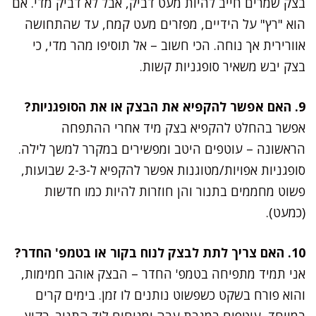
בצק שמרים חייב להיות מעט דביק, אבל לא דביק מדי. אם
הוא "רץ" על הידיים, מפזרים מעט קמח, עד שהתחושה
אוורירית אך נוחה. הכי חשוב – אל תוסיפו מהר מדי, כי
בצק יבש משאיר סופגניות קשות.
9. האם אפשר להקפיא את הבצק או את הסופגניות?
אפשר בהחלט להקפיא בצק מיד אחרי ההתפחה
הראשונה – עוטפים היטב ומפשירים במקרר למשך לילה.
סופגניות אפויות/מטוגנות אפשר להקפיא ל-2-3 שבועות,
פשוט מחממים בתנור והן חוזרות להיות כמו חדשות
(כמעט).
10. האם צריך לתת לבצק לנוח בקור או בטמפ' החדר?
אני תמיד מתפיחה בטמפ' החדר – הבצק אוהב חמימות,
והוא פורח בשקט כשפשוט נותנים לו זמן. בימים קרים
במיוחד, עוטפים במגבת עבה ומניחים ליד התנור. בקיץ