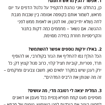
1. אפשר להכין מראש ולחמם?
כן, בהחלט. אני נוהגת להקפיד על גלגול הדפים עד יום
מראש, לשמור אותם בקופסה אטומה בין שכבות מגבת
לחה (שלא יתייבשו), ואז לטגן או לאפות ממש לפני
ההגשה. אם נשאר – מחממים כמה דקות בתנור
והקריספיות חוזרת במידה מסוימת.
2. באילו ירקות נוספים אפשר להשתמש?
הכל הולך! נסו להחליף את הגזר בקולורבי, או להוסיף
תרד, פטריות, קוביות חציל קלוי, כרוב סגול קצוץ דק; כל
ירק רענן שיש במקרר יתאים כאן. חשבו צבעים ומרקמים –
זה מה שנותן את ה"ביס המדהים".
3. המלית יצאה לי רטובה מדי, מה עושים?
מוסיפים מעט קמח תפו"א (כפית בכל פעם) או דואגים
לסחוט היטב את הירקות לפני השימוש. טיפים של סבתא –