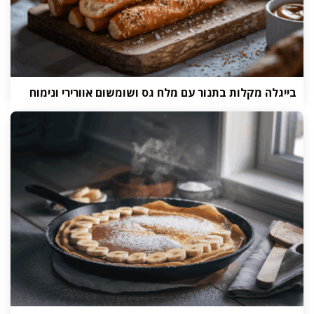
בייגלה מקלות בתנור עם מלח גס ושומשום אוורירי ונימוח