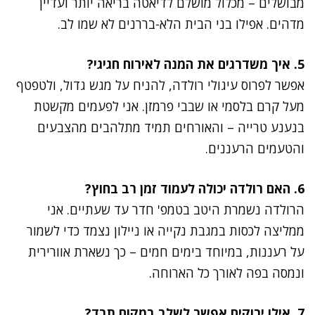
מבושלים – מכלול מושלם לדיאטה בריאה יותר ועדיין
מדהים. אפילו בני הבית הלא-בררנים לא שמו לב.
5. איך משדרגים את המנה לאירוח חגיגי?
אפשר לפרוס עיגולי רולדה, להניח על מגש גדול, ולטפטף
מעל קרם בלסמי או שבבי פרמזן. אני לפעמים מקשטת
בנענע טרייה – והאורחים תמיד מתלהבים מהצבעים
והטעמים הרעננים.
6. האם רולדה יכולה לעמוד זמן רב בחוץ?
הרולדה נשמרת היטב בטמפ' חדר עד שעתיים. אני
ממליצה לכסות במגבת נקייה או ניילון נצמד כדי לשמור
על רעננות, במיוחד בימים חמים – כך נשארת אוורירית
ונמסה בפה לאורך כל הארוחה.
7. אילו ירוקים אפשר לשלב במקום תרד?