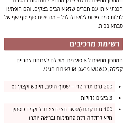
המתכון מתאים גם למי שרק מתחיל להתנסות במטבח.
הכנתי אותו עם חברים שלא אוהבים בצקים, והם הופתעו
לגלות כמה פשוט ללוש ולגלגל – מרגישים סוף סוף שף של
סבתא בבית.
רשימת מרכיבים
המתכון מתאים ל-8 סועדים. מושלם לארוחת צהריים
קלילה, כנשנוש מרענן או לאירוח חגיגי.
200 גרם תרד טרי – שטוף היטב, מיובש וקצוץ גס
3 ביצים גדולות
100 גרם קמח (אפשר חצי חצי: רגיל וקמח כוסמין
מלא לרולדה דלת פחמימות ובריאה יותר)