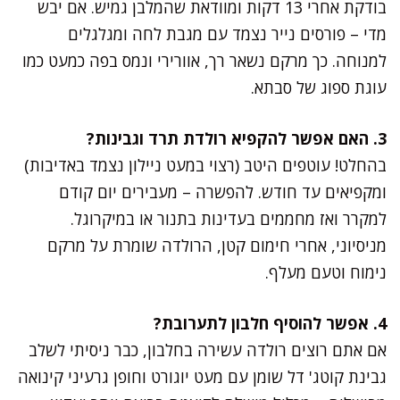
בודקת אחרי 13 דקות ומוודאת שהמלבן גמיש. אם יבש
מדי – פורסים נייר נצמד עם מגבת לחה ומגלגלים
למנוחה. כך מרקם נשאר רך, אוורירי ונמס בפה כמעט כמו
עוגת ספוג של סבתא.
3. האם אפשר להקפיא רולדת תרד וגבינות?
בהחלט! עוטפים היטב (רצוי במעט ניילון נצמד באדיבות)
ומקפיאים עד חודש. להפשרה – מעבירים יום קודם
למקרר ואז מחממים בעדינות בתנור או במיקרוגל.
מניסיוני, אחרי חימום קטן, הרולדה שומרת על מרקם
נימוח וטעם מעלף.
4. אפשר להוסיף חלבון לתערובת?
אם אתם רוצים רולדה עשירה בחלבון, כבר ניסיתי לשלב
גבינת קוטג' דל שומן עם מעט יוגורט וחופן גרעיני קינואה