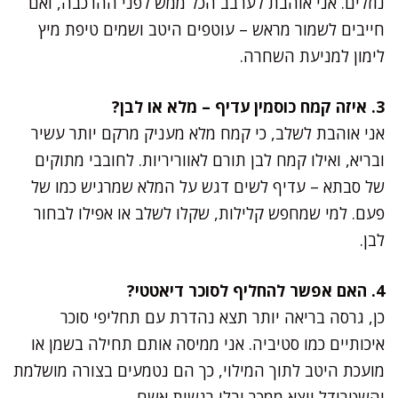
נוזלים. אני אוהבת לערבב הכל ממש לפני ההרכבה, ואם
חייבים לשמור מראש – עוטפים היטב ושמים טיפת מיץ
לימון למניעת השחרה.
3. איזה קמח כוסמין עדיף – מלא או לבן?
אני אוהבת לשלב, כי קמח מלא מעניק מרקם יותר עשיר
ובריא, ואילו קמח לבן תורם לאווריריות. לחובבי מתוקים
של סבתא – עדיף לשים דגש על המלא שמרגיש כמו של
פעם. למי שמחפש קלילות, שקלו לשלב או אפילו לבחור
לבן.
4. האם אפשר להחליף לסוכר דיאטטי?
כן, גרסה בריאה יותר תצא נהדרת עם תחליפי סוכר
איכותיים כמו סטיביה. אני ממיסה אותם תחילה בשמן או
מועכת היטב לתוך המילוי, כך הם נטמעים בצורה מושלמת
והשטרודל יוצא ממכר ובלי רגשות אשם.