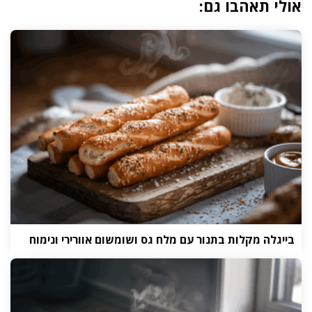
אולי תאהבו גם:
בייגלה מקלות בתנור עם מלח גס ושומשום אוורירי ונימוח