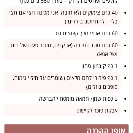
קולפים ופורסים דק דק – בערך 550 גרם נטו)
40 גרם צימוקים (לא חובה, אני מכינה חצי עם חצי
בלי – להתחשב בילדים!)
60 גרם אגוזי מלך קצוצים גס
60 גרם סוכר דמררה (או קנים, מזכיר טעם של בית
ושל אמא)
1 כף קינמון טחון
1 כף פירורי לחם מלאים (שומרים על מילוי נימוח,
סופגים נוזלים)
2 כפות שמן/ חמאה מומסת להברשה
אבקת סוכר לקישוט
אופן ההכנה