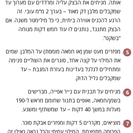
אותה. מניחים את הבצק עליה ומרדדים עם מערוך עד
שמקבלים מלבן דק מאוד – בערך 2 מ"מ עובי. זה
הרגע להכניס אווירה ביתית, כי כל מילימטר משנה. אם
הבצק מתנגד, נותנים לו עוד חמש דקות מנוחה
“בשקט”.
מפזרים מעט שמן (או חמאה מומסת) על המלבן. שמים
את המילוי על קצה אחד, סוגרים את השוליים פנימה
ומתחילים לגלגל בעדינות בעזרת המגבת – עד
שמקבלים גליל הדוק.
מניחים על תבנית עם נייר אפייה, מברישים
בשמן/חמאה, ואופים בתנור שחומם מראש ל-190
מעלות במשך 40 דקות – עד שמשתזף ומשגע.
מוציאים, מקררים 5 דקות ומפזרים אבקת סוכר.
הפרוסה מתפצחת, המילוי עסיסי והכל נראה כאילו זה