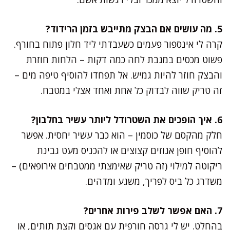
5. מה עושים אם הבצק מתייבש בזמן הרידוד?
קרה לי אינספור פעמים כשעבדתי ליד חלון פתוח בחורף.
פשוט מכסים במגבת לחה כמה דקות – הלחות חוזרת
והבצק חוזר להיות גמיש. אל תפחדו להוסיף טיפה מים –
זה טריק שווה לבדוק כל אחת ואחד אצלי במטבח.
6. איך הופכים את השטרודל ליותר עשיר בחלבון?
חלק מהקסם של כוסמין – הוא כבר עשיר יחסית. אפשר
להוסיף חופן אגוזים קצוצים או להכניס מעט גבינת
ריקוטה למילוי (זה טריק שאימצתי ממטבחים אירופאים) –
משדרג כל ביס לפריך, משגע ומדהים.
7. האם אפשר לשלב פירות אחרים?
בהחלט. יש לי גרסה חורפית עם אגסים וקצת תותים, או