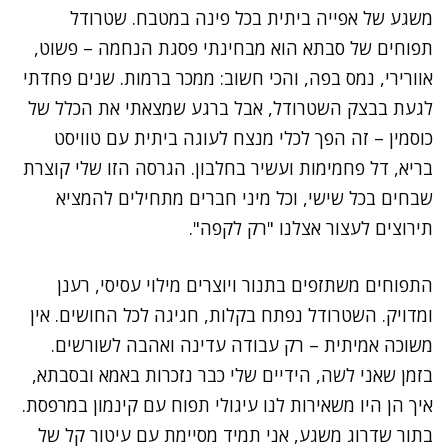
משגע של אפייה ביתית בכל פינה במטבח. שטרודל
תפוחים של סבתא הוא מבחינתי פסגת הנחמה – פשוט,
אוורירי, נמס בפה, והכי חשוב: ממכר ברמות. שנים פחדתי
לגעת בבצק השטרודל, אבל ברגע שמצאתי את הכלל של
כוסמין – זה הפך לכלי מנצח לעוגה ביתית עם טוויסט
בריא, דל פחמימות ועשיר בחלבון. הגרסה הזו שלי קוצרת
שבחים בכל שישי, וכל מיני חברים מתחילים להמציא
תירוצים לעצור אצלנו "רק לקפה".
התפוחים משתזפים בתנור ויוצרים מילוי עסיסי, רענן
ומדויק. השטרודל נפתח בקלות, חגיגה לכל החושים. אין
משוכה אמיתית – רק עבודה עדינה ואהבה לשורשים.
בזמן שאני לשה, הידיים שלי כבר נזכרות באמא ובסבתא,
איך הן היו משאירות לנו עיגולי תפוח עם קינמון במרפסת.
בתור שדרוג משגע, אני תמיד מסיימת עם עיטור קל של