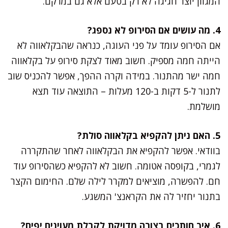
המגוון יוצר חגיגה לא רק בטעם אלא גם במרקם.
4. מה עושים אם הסירופ לא נספג?
אם הסירופ עומד על פני העוגה, כנראה שהבקלאווה לא
הייתה חמה מספיק. חשוב מאוד לצקת סירופ על בקלאווה
חמה ישר מהתנור. במידה וקרה ההפך, אפשר להכניס שוב
לתנור ל-5 דקות ב-120 מעלות – התוצאה עוד תצא
מושלמת.
5. האם ניתן להקפיא בקלאווה סולת?
בוודאי. אפשר להקפיא את הבקלאווה לאחר שהתקררה
לגמרי, בקופסה אטומה. חשוב לא להקפיא כשהסירופ עוד
חם. להפשרה, מוציאים למקרר לילה שלם. החימום הקצר
בתנור יחזיר לה את הקראנצ' המשגע.
6. איך חותכים בצורה מדויקת לקבלת מעוינים יפים?