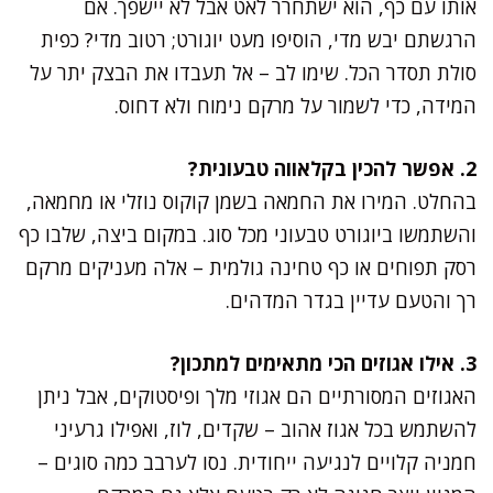
אותו עם כף, הוא ישתחרר לאט אבל לא יישפך. אם
הרגשתם יבש מדי, הוסיפו מעט יוגורט; רטוב מדי? כפית
סולת תסדר הכל. שימו לב – אל תעבדו את הבצק יתר על
המידה, כדי לשמור על מרקם נימוח ולא דחוס.
2. אפשר להכין בקלאווה טבעונית?
בהחלט. המירו את החמאה בשמן קוקוס נוזלי או מחמאה,
והשתמשו ביוגורט טבעוני מכל סוג. במקום ביצה, שלבו כף
רסק תפוחים או כף טחינה גולמית – אלה מעניקים מרקם
רך והטעם עדיין בגדר המדהים.
3. אילו אגוזים הכי מתאימים למתכון?
האגוזים המסורתיים הם אגוזי מלך ופיסטוקים, אבל ניתן
להשתמש בכל אגוז אהוב – שקדים, לוז, ואפילו גרעיני
חמניה קלויים לנגיעה ייחודית. נסו לערבב כמה סוגים –