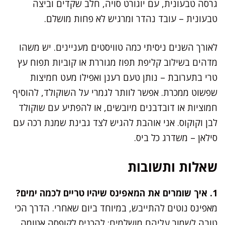
גרסה טבעונית, עם יוגורט סויה, חלב שקדים וביצה
טבעונית – עובד נהדר ומרגיש לא פחות מושלם.
לאורך השנים ניסיתי כמה טוויסטים מעניינים. יש משהו
מדהים בשילוב קליפת תפוז מגוררת או קוביות תפוח עץ
טרי בתערובת – נותן טעם רענן ואפילו מעט חמיצות
שפשוט ממכרת. אפשר לוותר לגמרי על השוקולד, להוסיף
חמוציות או דובדבנים מיובשים, או להפתיע עם שוקולד
לבן וקוקוס. אני אוהבת להגיש לצד גבינת שמנת רכה עם
סילאן – משדרג כל ביס.
שאלות ותשובות
1. איך שומרים את המאפינס שיהיו טריים לכמה ימים?
מאפינס נוטים להתייבש, במיוחד ביום שאחרי. הדרך הכי
טובה לשמור עליהם מושלמים: להכניס לקופסה אטומה