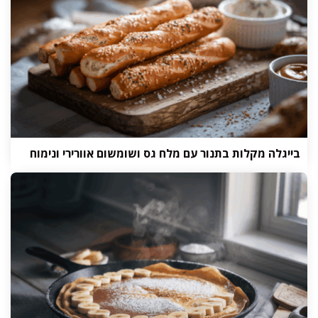
בייגלה מקלות בתנור עם מלח גס ושומשום אוורירי ונימוח