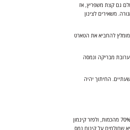
לם גם קצת משפריץ, אז
ים מנורה. משאירים לצינון
 מומלץ להחביא את הטארט
 קטן עד קבלת תערובת מבריקה ונמסה
שעתיים. החיתוך יהיה
אם יש בקהל אוהבי אפייה דל פחמימות – אפשר להמיר קמח לבן לקמח שקדים במינון של 70% מהכמות, ולפזר קינמון
א שחולמים על קינוח נמס