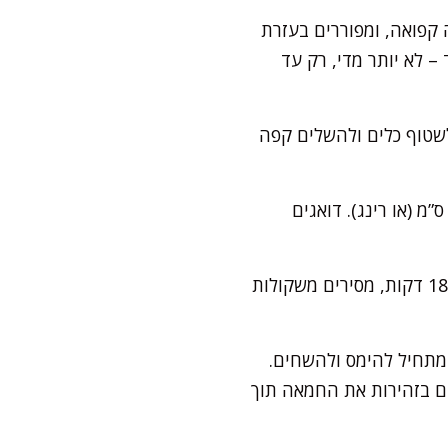
קפואה, ומפוררים בעזרת
– לא יותר מדי, רק עד
לשטוף כלים ולהשלים קפה
רדדים את הבצק לעלה בגובה כחצי ס"מ ומעבירים בזהירות לתבנית טארט בקוטר 24 ס”מ (או רינג). דואגים
שמים נייר אפייה על הבצק וממלאים במשקולות אפייה/קטניות. אופים ב-170 מעלות כ-18 דקות, מסירים משקולות
 מתחיל להימס ולהשחים.
ם בזהירות את החמאה תוך