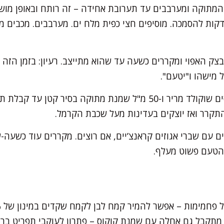
מתוקה ומערבבים עד תערובת אחידה – זה רותח ובאופן מוש
היזהר. מבשלים עוד 2 דקות להסמכה. מוסיפים חצי כפית מלח ים. מערבבים. מכב
צק האפוי ומקררים כשעה עד שהוא מתייצב. רעיון: בזמן הזה
 מישהו ו"יטעם".
לגנאש השוקולד – ממיסים שוקולד מריר ו-50 מ"ל שמנת מתוקה בסיר
תקרר ואז יוצקים בעדינות מעל שכבת הקרמל.
ם עם שברי אגוזים קראנצ’יים, אם רוצים. מקררים עוד כשעה-
והטעם פשוט מעלף.
מתקבל גם אחלה עם שמנת קוקוס – פתרון לעוקבי תפריט ברי