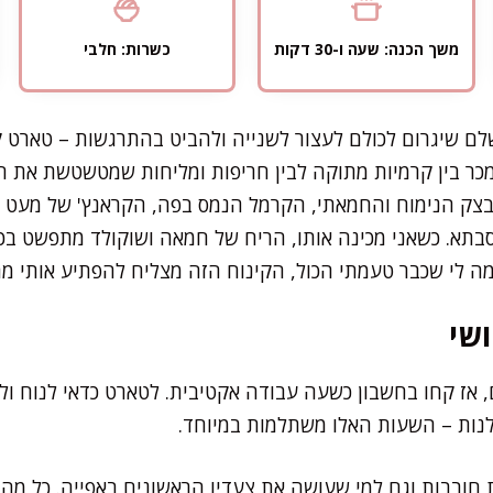
משך הכנה: שעה ו-30 דקות
כשרות: חלבי
לם שיגרום לכולם לעצור לשנייה ולהביט בהתרגשות – טארט 
מכר בין קרמיות מתוקה לבין חריפות ומליחות שמטשטשת את הג
בצק הנימוח והחמאתי, הקרמל הנמס בפה, הקראנץ' של מעט 
בתא. כשאני מכינה אותו, הריח של חמאה ושוקולד מתפשט בכל 
מה לי שכבר טעמתי הכול, הקינוח הזה מצליח להפתיע אותי מ
שי
 אז קחו בחשבון כשעה עבודה אקטיבית. לטארט כדאי לנוח ו
לנות – השעות האלו משתלמות במיוחד.
חובבות וגם למי שעושה את צעדיו הראשונים באפייה. כל מה 