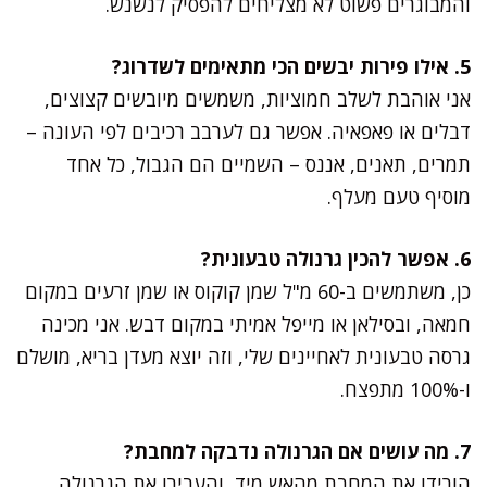
והמבוגרים פשוט לא מצליחים להפסיק לנשנש.
5. אילו פירות יבשים הכי מתאימים לשדרוג?
אני אוהבת לשלב חמוציות, משמשים מיובשים קצוצים,
דבלים או פאפאיה. אפשר גם לערבב רכיבים לפי העונה –
תמרים, תאנים, אננס – השמיים הם הגבול, כל אחד
מוסיף טעם מעלף.
6. אפשר להכין גרנולה טבעונית?
כן, משתמשים ב-60 מ"ל שמן קוקוס או שמן זרעים במקום
חמאה, ובסילאן או מייפל אמיתי במקום דבש. אני מכינה
גרסה טבעונית לאחיינים שלי, וזה יוצא מעדן בריא, מושלם
ו-100% מתפצח.
7. מה עושים אם הגרנולה נדבקה למחבת?
הורידו את המחבת מהאש מיד, והעבירו את הגרנולה