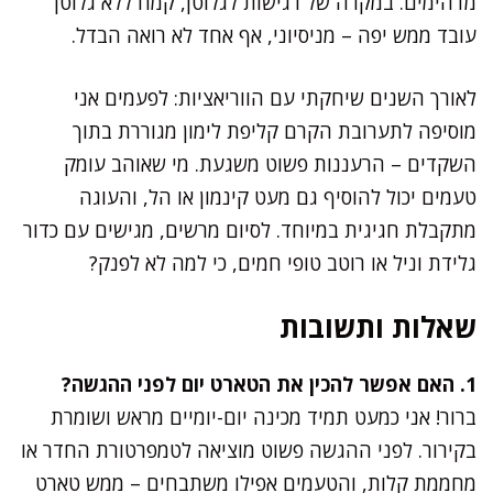
מדהימים. במקרה של רגישות לגלוטן, קמח ללא גלוטן
עובד ממש יפה – מניסיוני, אף אחד לא רואה הבדל.
לאורך השנים שיחקתי עם הווריאציות: לפעמים אני
מוסיפה לתערובת הקרם קליפת לימון מגוררת בתוך
השקדים – הרעננות פשוט משגעת. מי שאוהב עומק
טעמים יכול להוסיף גם מעט קינמון או הל, והעוגה
מתקבלת חגיגית במיוחד. לסיום מרשים, מגישים עם כדור
גלידת וניל או רוטב טופי חמים, כי למה לא לפנק?
שאלות ותשובות
1. האם אפשר להכין את הטארט יום לפני ההגשה?
ברור! אני כמעט תמיד מכינה יום-יומיים מראש ושומרת
בקירור. לפני ההגשה פשוט מוציאה לטמפרטורת החדר או
מחממת קלות, והטעמים אפילו משתבחים – ממש טארט