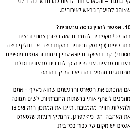
קל בתנור – והטארט חוזר להיות כמו חדש. נהדר למי
שאוהב להיערך מראש לאירוחים.
10. אפשר להכין גרסה טבעונית?
בהחלט! מקפידים להמיר חמאה בשומן צמחי וביצים
בתחליפים (כף רסק תפוחים במקום ביצה או תחליף ביצה
מסחרי). קרם השקדים יוצא עדיין נימוח והאגסים מוסיפים
רעננות טבעית. אני מכינה כך לחברים טבעונים וכולם
משתגעים מהטעם הבריא והמרקם הנמס.
אם אהבתם את הטארט והרגשתם שהוא מעלף – אתם
מוזמנים לשתף אותי ברשתות החברתיות, לשים תמונה
ולהעלות חוויה מהמטבח, תייגו את המתכון הזה ואפיצו
את האהבה! הכי כיף לפרגן, להמליץ ולגלות שלטארט
אגסים יש מקום של כבוד בכל בית.