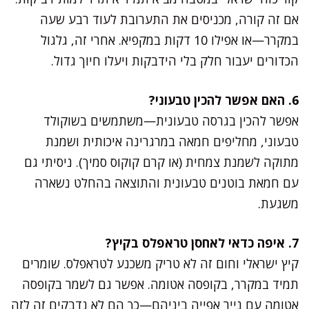
אם זה קורה, מכניסים את התערובת לעוד רבע שעה
במקרר—או אפילו 10 דקות במקפיא. אחרי זה, גלגול
הכדורים יעבור חלק בלי הידבקות ויעלו חיוך גדול.
6. האם אפשר להכין טבעוני?
אפשר להכין בגרסה טבעונית—משתמשים בשוקולד
טבעוני, מחליפים חמאה במרגרינה איכותית ושמנת
מתוקה לשמנת צמחית (או קרם קוקוס סמיך). ניסיתי גם
עם חמאת בוטנים טבעונית והתוצאה בהחלט נשארה
משגעת.
7. איפה כדאי לאחסן טראפלס בקיץ?
קיץ ישראלי וחום זה לא טריק משכנע לטראפלס. שומרים
תמיד במקרר, בקופסה אטומה. אפשר גם לשמר בקופסה
אטומה עם נייר אפייה ביניהם—כך הם לא נדבקים זה לזה