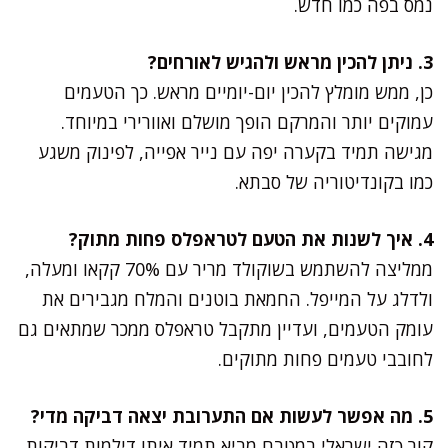
נמס בפה כמו חדש.
3. ניתן להכין מראש ולהגיש לאורחים?
כן, ממש מומלץ להכין יום-יומיים מראש. כך הטעמים
עמוקים יותר והמרקם הופך מושלם ואוורירי במיוחד.
מגישה תמיד בקערה יפה עם נייר אפייה, לפינוק משגע
כמו בקונדיטוריה של סבתא.
4. איך לשנות את הטעם לטראפלס פחות מתוק?
ממליצה להשתמש בשוקולד מריר עם 70% קקאו ומעלה,
ולדלג על המייפל. החמאת בוטנים והמלח מגבירים את
עומק הטעמים, ועדיין מתקבל טראפלס ממכר שמתאים גם
לחובבי טעמים פחות מתוקים.
5. מה אפשר לעשות אם התערובת יצאה דביקה מדי?
קור כזה ישראלי במטבח מביא תמיד איתו דילמות דביקות.