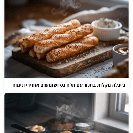
בייגלה מקלות בתנור עם מלח גס ושומשום אוורירי ונימוח