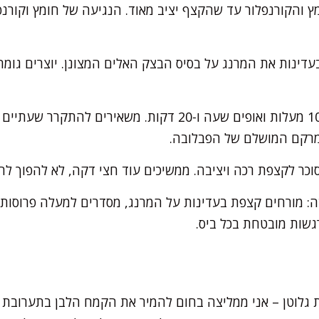
 והקורנפלור עד שהקצף יציב מאוד. הנגיעה של חומץ וקורנ
דינות את המרנג על בסיס הבצק האלים המצונן. יוצרים גומה
מורידים טמפרטורה ל-100 מעלות ואופים שעה ו-20 דקות. משאיר
למרקם המושלם של הפבלובה.
כר לקצפת רכה ויציבה. ממשיכים עוד חצי דקה, לא להפוך לח
: מורחים קצפת בעדינות על המרנג, מסדרים למעלה פרוסות פי
גשות מובטחת בכל ביס.
 גלוטן – אני ממליצה בחום להמיר את הקמח הלבן בתערובת ק