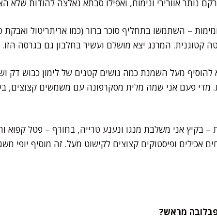
ם נותר אוורירי ונימוח, ואפילו סבתא נאלצה להודות שלא הצ
ימות – השתמשו בתחליף סוכר ברור (כמו אריתריטול ואבקת ס
 קטוגנית. המרנג יצא מושלם ועשיר בחלבון גם בגרסה הזו.
 להוסיף מעל השמנת כמה גושים קטנים של לימון כבוש דק ושב
. מדי פעם אני שמה מלית מסקרפונה עם משמשים קצוצים, בע
 בקיץ אני משלבת מנגו ונענע טרייה, בחורף – פטל קפוא ורימ
ים אכילים ופיסטוקים קצוצים לקישוט מעל. זה מוסיף יופי משג