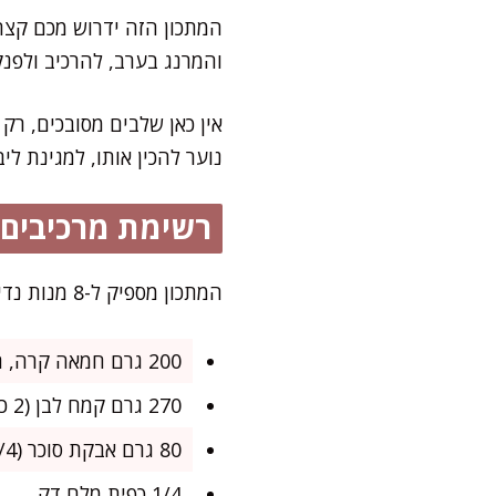
והמרנג בערב, להרכיב ולפנ
אין כאן שלבים מסובכים, רק
נוער להכין אותו, למגינת 
רשימת מרכיבים
המתכון מספיק ל-8 מנות נדיבות, מתאים במיוחד לארוחת שישי משפחתית או חגיגה משגעת עם חברים.
200 גרם חמאה קרה, חתוכה לקוביות
270 גרם קמח לבן (2 כוסות פחות כף)
80 גרם אבקת סוכר (3/4 כוס)
1/4 כפית מלח דק