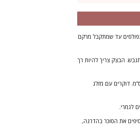
 בפולסים עד שמתקבל מרקם
תגבש. הבצק צריך להיות רך
 את הבצק על תבנית בקוטר 26 ס”מ, ומהדקים בתחתית ובדפנות לגובה 1-2 ס”מ. דוקרים עם מזלג
סיפים את הסוכר בהדרגה,