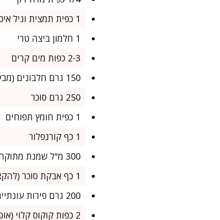
1 כפית תמצית וניל איכותית
1 חלמון ביצה טרי
2-3 כפות מים קרים
150 גרם חלבונים (מבערך 5 ביצים גודל L)
250 גרם סוכר
1 כפית חומץ תפוחים
1 כף קורנפלור
300 מ"ל שמנת מתוקה להקצפה (32%-38%)
1 כף אבקת סוכר (להקצפת השמנת)
200 גרם פירות עונתיים – תותים, קיווי, פסיפלורה, פטל או כל פרי אהוב, פרוס דק
2 כפות קוקוס קלוי (אופציונלי, לקישוט)