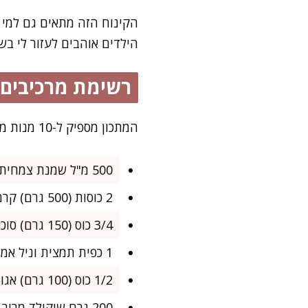
הקינוח הזה מתאים גם למי 
הילדים אוהבים לעזור לי בש
רשימת מרכיבים
המתכון מספיק ל-10 מנות מנחמות, מושלם לחג הפסח או לכל יום בו מתחשק משהו נמס בפה, אוורירי ויוקרתי בקלות.
500 מ"ל שמנת צמחית להקצפה (פרווה)
2 כוסות (500 גרם) קרם קוקוס איכותי – רק החלק השמנתי (לא משקה קוקוס)
3/4 כוס (150 גרם) סוכר
1 כפית תמצית וניל אמיתית
1/2 כוס (100 גרם) אגוזי לוז קלויים וקצוצים דק
200 גרם שוקולד מריר איכותי (60% לפחות) – קצוץ גס