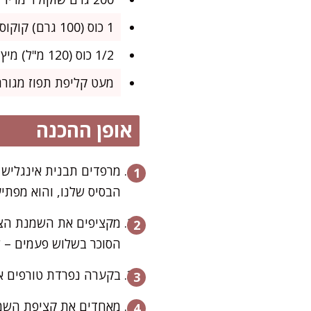
1 כוס (100 גרם) קוקוס טחון דק (לא ממותק) לשכבה התחתונה
1/2 כוס (120 מ"ל) מיץ תפוזים
מעט קליפת תפוז מגוררת
אופן ההכנה
הבסיס שלנו, והוא מפתי
מקציפים את השמנת הצמח
הסוכר בשלוש פעמים – ל
בקערה נפרדת טורפים את
מאחדים את קציפת השמנת