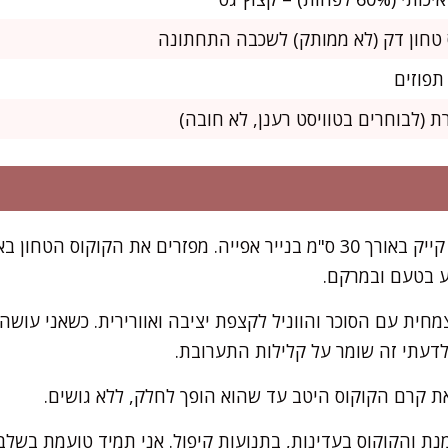
 (לבוחרים בטוויסט רענן, לא חובה)
מרפדים תבנית אינגליש קייק באורך 30 ס"מ בנייר אפייה. מפזרים את הקו
ע בטעם ובמרקם.
ית עם הסוכר והווניל לקצפת יציבה ואוורירית. כשאני עושה 
דעתי זה שומר על קלילות התערובת.
 קרם הקוקוס היטב עד שהוא הופך לחלק, ללא גושים.
 והקוקוס בעדינות, בתנועות קיפול. אני תמיד טועמת בשלב