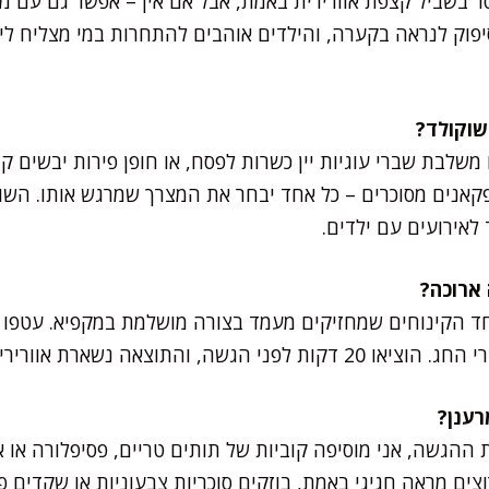
ר בשביל קצפת אוורירית באמת, אבל אם אין – אפשר גם עם מ
 סיפוק לנראה בקערה, והילדים אוהבים להתחרות במי מצליח ל
משלבת שברי עוגיות יין כשרות לפסח, או חופן פירות יבשים ק
פקאנים מסוכרים – כל אחד יבחר את המצרך שמרגש אותו. השו
 לאירועים עם ילדים.
חד הקינוחים שמחזיקים מעמד בצורה מושלמת במקפיא. עטפו ה
, והתוצאה נשארת אוורירית ומשגעת.
ההגשה, אני מוסיפה קוביות של תותים טריים, פסיפלורה או אפי
צים מראה חגיגי באמת, בוזקים סוכריות צבעוניות או שקדים פר