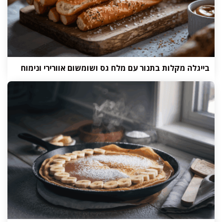
בייגלה מקלות בתנור עם מלח גס ושומשום אוורירי ונימוח