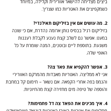
ביצים מצליחה להישאר אוורירית וקלילה, במיוחד
כשמקפיצים את האטריות כמו שצריך.
2. מה עושים אם אין בזיליקום תאילנדי?
בזיליקום רגיל בבסיס נותן ארומה נהדרת, אם כי שונה
במעט. אפשר גם לשלב קצת נענע לקבלת רעננות
משגעת. בתוספת ליים ובוטנים, המנה שומרת על כל
האופי שלה.
3. אפשר להקפיא את פאד צה?
אני לא ממליצה. האטריות מאבדות מהמרקם האוורירי
והנמס בפה אחרי הקפאה. אם נשאר – חימום קל במחבת
והוספה של טיפה מים מחזירה קצת מהחיוניות.
4. איך מכינים את הפאד צה דל פחמימות?
מחליפים את אטריות האורז באטריות קוניאק (שיראטאקי)