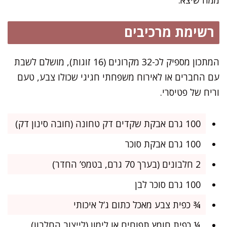
רשימת מרכיבים
המתכון מספיק לכ-32 מקרונים (16 זוגות), מושלם לשבת
עם החברים או לאירוח משפחתי חגיגי שכולו צבע, טעם
וריח של פטיסרי.
100 גרם אבקת שקדים דק טחונה (חובה סינון דק)
100 גרם אבקת סוכר
2 חלבונים (בערך 70 גרם, בטמפ’ החדר)
100 גרם סוכר לבן
¾ כפית צבע מאכל כתום ג’ל איכותי
¼ כפית חומץ תפוחים או לימון (לייצוב החלבון)