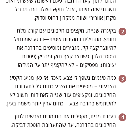
הסוכר לתוך קערה רחבה. פעם ראשונה שעשיתי זאת,
חשבתי שזה מיותר, אבל דווקא השלב הזה מבדיל
מקרון אוורירי ושווה ממקרון דחוס וסדוק.
בקערה שנייה, מקציפים חלבונים עם קורט מלח
וחומץ. מתחילים במהירות איטית—ברגע שמתחיל
להיווצר קצף קל, מגבירים ומוסיפים בהדרגה את
הסוכר הלבן. כשנוצר קצף חזק ומבריק (פסגות
יציבות), מפסיקים – לא להקציף יתר על המידה!
כמה פעמים נשפך לי צבע מאכל, אז כאן מגיע הקטע
הצבעוני – מוסיפים את הצבע כתום ג’ל לתערובת
החלבונים, ומקציפים עוד שנייה לאחידות. חשוב לא
להשתמש בהרבה צבע – כתום עדין יותר משמח בעין.
בעזרת מרית, מקפלים את החומרים היבשים לתוך
החלבונים בהדרגה, עד שהתערובת הופכת דביקה,