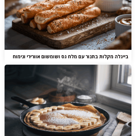
בייגלה מקלות בתנור עם מלח גס ושומשום אוורירי ונימוח