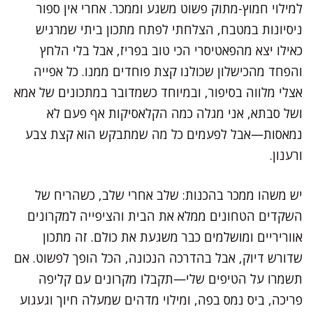
למילוי חמוץ-מתוק פשוט משגע וממכר. אחרי אין ספור
ניסיונות במטבח, הצלחתי לפתח מתכון ביתי שמרגיש
כאילו יצא מהפאטיסרי הכי טוב בפריז, אבל בלי הלחץ
והפחד מהכישלון שכולנו קצת פוחדים ממנו. כל אפייה
אצלי מלווה בסיפור, ובמיוחד כשמדובר במתכונים של אמא
ושל סבתא, אני מגלה כמה הקלאסיקות אף פעם לא
נמאסות—אבל לפעמים כל מה שמתבקש הוא קצת צבע
ורענון.
יש משהו ממכר בהכנות: שלב אחרי שלב, כשהריח של
השקדים הטחונים ממלא את הבית והציפייה למקרונים
אווריריים ומושלמים כבר משגעת את כולם. זה מתכון
שדורש דיוק, אבל בהדרכה הנכונה, הכל הופך לפשוט. אם
תשמרו על הטיפים שלי—תקבלו מקרונים עם קליפה
פריכה, ביס נמס בפה, ומילוי מדהים שמעלה חיוך וגעגוע