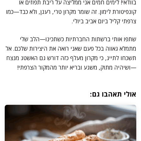
בוודאי! לימים חמים אני ממליצה על ריבת תפוזים או
קונפיטורת לימון. זה שומר מקרון טרי, רענן, ולא כבד—כמו
צרפתי קליל ביום אביב ביולי.
שתפו אותי ברשתות החברתיות כשתכינו—הלב שלי
מתמלא גאווה בכל פעם שאני רואה את היצירות שלכם. אל
תשכחו לתייג, כי מקרון מעלף כזה דורש גם האשטג מנצח
—ושיהיה מתוק, משגע ובריא יותר מהמקור הצרפתי!
אולי תאהבו גם: