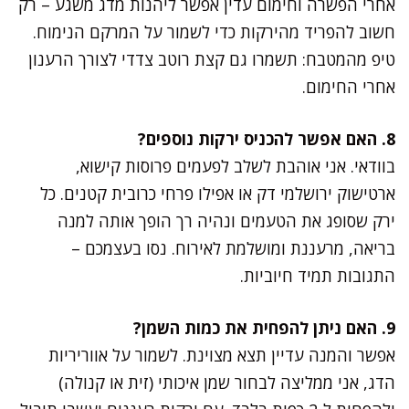
אחרי הפשרה וחימום עדין אפשר ליהנות מדג משגע – רק
חשוב להפריד מהירקות כדי לשמור על המרקם הנימוח.
טיפ מהמטבח: תשמרו גם קצת רוטב צדדי לצורך הרענון
אחרי החימום.
8. האם אפשר להכניס ירקות נוספים?
בוודאי. אני אוהבת לשלב לפעמים פרוסות קישוא,
ארטישוק ירושלמי דק או אפילו פרחי כרובית קטנים. כל
ירק שסופג את הטעמים ונהיה רך הופך אותה למנה
בריאה, מרעננת ומושלמת לאירוח. נסו בעצמכם –
התגובות תמיד חיוביות.
9. האם ניתן להפחית את כמות השמן?
אפשר והמנה עדיין תצא מצוינת. לשמור על אווריריות
הדג, אני ממליצה לבחור שמן איכותי (זית או קנולה)