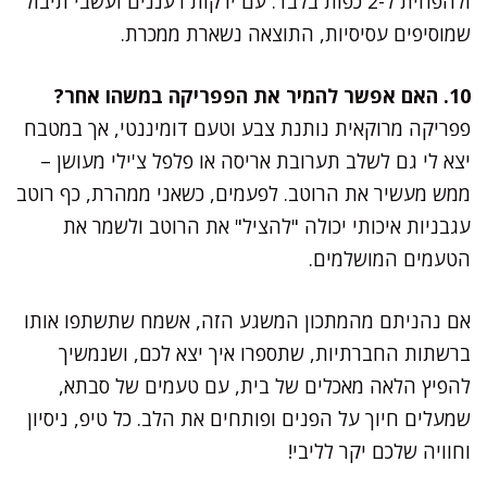
ולהפחית ל-2 כפות בלבד. עם ירקות רעננים ועשבי תיבול
שמוסיפים עסיסיות, התוצאה נשארת ממכרת.
10. האם אפשר להמיר את הפפריקה במשהו אחר?
פפריקה מרוקאית נותנת צבע וטעם דומיננטי, אך במטבח
יצא לי גם לשלב תערובת אריסה או פלפל צ'ילי מעושן –
ממש מעשיר את הרוטב. לפעמים, כשאני ממהרת, כף רוטב
עגבניות איכותי יכולה "להציל" את הרוטב ולשמר את
הטעמים המושלמים.
אם נהניתם מהמתכון המשגע הזה, אשמח שתשתפו אותו
ברשתות החברתיות, שתספרו איך יצא לכם, ושנמשיך
להפיץ הלאה מאכלים של בית, עם טעמים של סבתא,
שמעלים חיוך על הפנים ופותחים את הלב. כל טיפ, ניסיון
וחוויה שלכם יקר לליבי!