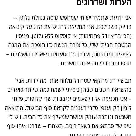
הערות ושדרוגים
אני יודעת שתמיד יש מי שמחפש גרסה נטולת גלוטן –
בדיוק בשבילכם, אני ממליצה להגיש את הדג על קינואה
(הכי בריא ודל פחמימות) או קוסקוס ללא גלוטן. מניסיון
המטבח הביתי שלי, כל צורת הגשה כזו הופכת את המנה
לאישית ומדהימה, ועדיין כל הטעמים נשארים מושלמים –
תנסו ותגידו לי מה אתם חושבים.
תבשיל דג מרוקאי שטרודל מלווה אותי מהילדות, אבל
בהשראת השנים שבהן ניסיתי לשמח כמה שיותר סועדים
– אני מכניסה אליו לפעמים עגבניות שרי קלופות, פלחי
לימון דק וענפי סלרי רעננים לקראת סוף הבישול. התוצאה
משגעת ונותנת עומק ועושר שמעלף את כל הבית. ויש לי
טיפ של סבתא: אם נשאר רוטב, תשמרו – שדרגו איתו עוף
בתנור למנה משגעת במיוחד.