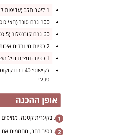
1 ליטר חלב (עדיפות ל-3% שומן, אפשר גם חלב עיזים או סויה לקהל רגיש)
100 גרם סוכר (חצי כוס פחות כף)
60 גרם קורנפלור (5 כפות גדושות)
2 כפיות מי ורדים איכותיים (או 1 כפית מי זהר)
1 כפית תמצית וניל משובחת (רשות אבל ממליצה)
טבעי
אופן ההכנה
בקערית קטנה, ממיסים היטב את הקורנפ