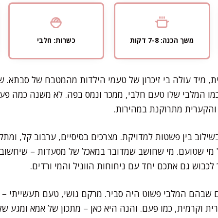
משך הכנה: 7-8 דקות
כשרות: חלבי
ת, מיד עולה בי זיכרון של טעמי הילדות מהמטבח של סבתא. שו
ו המלבי שלו טעם חלבי, ממכר ונמס בפה. לא משנה כמה פעמי
והקערית מתרוקנת במהירות.
ילוב בין פשטות למדויקת. מצרכים בסיסיים, ערבוב קל, ומת
מי שטועם. מי שחושב שמדובר במאכל של מסעדות – שיחשוב שו
כבוש גם אתכם יחד עם ניחוחות הווניל והמי ורדים.
 שבהם המלבי פשוט היה סביר. מרקם גושי, טעם תעשייתי – 
ית וקרמית, כמו פעם. והנה היא כאן – מתכון של אמא ומגע של