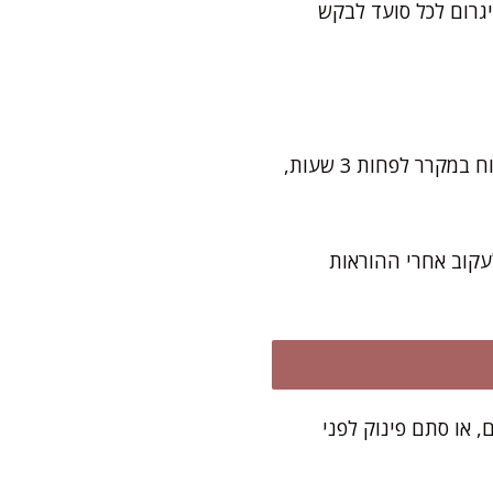
גרום לכל סועד לבקש
את רוב העבודה תסיימו תוך 20 דקות מקסימום. מיד אחרי ההכנה, ממליצה לתת למלבי לנוח במקרר לפחות 3 שעות,
עקוב אחרי ההוראות
ברים, או סתם פינוק לפני