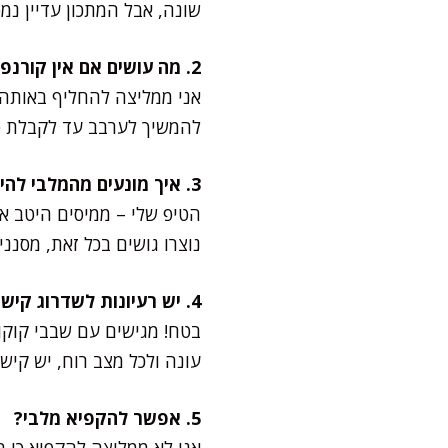
שונה, אבל המתכון עדיין נ
2. מה עושים אם אין קורנפלור בבית?
אני ממליצה להחליף באותה 
להמשיך לערבב עד לקבלת ס
3. איך מונעים מהמלבי להיווצר גושים?
הטיפ שלי – ממיסים היטב א
נוצרו גושים בכל זאת, מסנ
4. יש רעיונות לשדרוג קישוטים מעל?
בטח! מגישים עם שבבי קוקוס 
עונה ולכל מצב רוח, יש קיש
5. אפשר להקפיא מלבי?
אני לא ממליצה להקפיא כי 