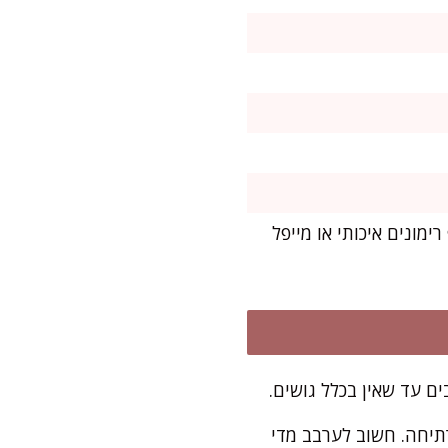
רם בוטנים/פיסטוקים קלויים קצוצים, 40 גרם סירופ רימונים איכותי או מייפל
יל, עד לסף רתיחה. חשוב לערבב מדי