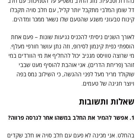
נהדרת וטבעית. מזג החלב משפיע על הסמיכות: עם חלב
דל שומן המלבי מתקבל יותר קליל, עם חלב סויה תקבלו
קינוח טבעוני משגע שהטעם שלו נשאר ממכר ומדהים.
לאורך השנים ניסיתי להכניס נגיעות שונות – פעם אחת
הוספתי כפית קינמון לסירופ, וזה נתן עושר חורפי מעלף.
מי שרוצה טוויסט מגניב יכול להחליף את מי הוורדים במי
זוהר (פריחת הדרים). אני אוהבת להוסיף מעט שבבי
שוקולד מריר מעל לפני ההגשה, כי השילוב נמס בפה
ויוצר חגיגה של טעמים.
שאלות ותשובות
1. אפשר להמיר את החלב במשהו אחר לגרסה פרווה?
בהחלט. אני מכינה לא פעם עם חלב סויה או חלב שקדים