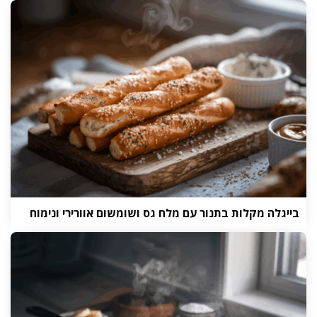
בייגלה מקלות בתנור עם מלח גס ושומשום אוורירי ונימוח