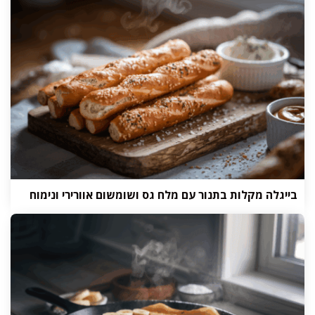
בייגלה מקלות בתנור עם מלח גס ושומשום אוורירי ונימוח