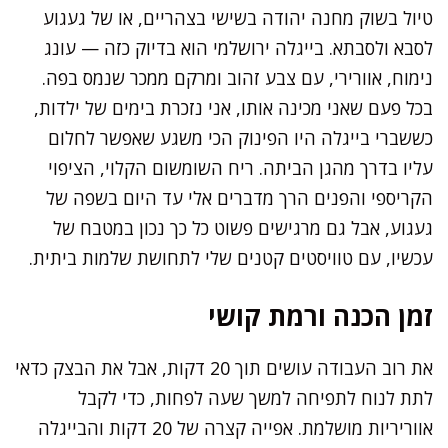
טיול בשוק מחנה יהודה בשישי בצהריים, או של געגוע
לסבא ולסבתא. בייגלה ירושלמי הוא בדיוק כזה — עונג
נימוח, אוורירי, עם צבע זהוב ומרקם ממכר שנמס בפה.
בכל פעם שאני מכינה אותו, אני נזכרת בימים של ילדות,
כששברי בייגלה היו הפינוק הכי משגע שאפשר לחלום
עליו בדרך מהגן הביתה. ריח השומשום הקלוי, הציפוי
הקריספי והפנים הרך מדברים אלי עד היום בשפה של
געגוע, אבל גם מרגישים פשוט כל כך נכון במטבח של
עכשיו, עם טוויסטים קטנים שלי לתחושת שלמות ביתית.
זמן הכנה ורמת קושי
את רוב העבודה עושים תוך 20 דקות, אבל את הבצק כדאי
לתת לנוח לתפיחה למשך שעה לפחות, כדי לקבל
אווריריות מושלמת. אפייה קצרה של 20 דקות והבייגלה