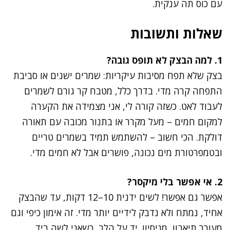
עם כוס תה ענקית.
שאלות ותשובות
1. למה הבצק לא תופס גובה?
בצק שלא תפח מסיבות עיקריות: שמרים ישנים או סביבת
התפחה קרה מדי. בדרך כלל, מטבח קר גורם לשמרים
לעבוד לאט. כשזה קורה לי, אני מצמידה את הקערה
למקום חמים – מעל מקרר או בתנור מכובה עם תאורה
דולקת. הכי חשוב – להשתמש תמיד בשמרים טריים
ובטמפרטורת מים נכונה, פושרים אבל לא חמים מדי.
2. אי אפשר בלי מיקסר?
אפשר גם אפשר! לשים ידנית 10–12 דקות, עד שהבצק
אחיד, נמתח ולא נדבק לידיים יותר מדי. זה אימון כיפי וגם
מעורר תיאבון, מניסיון. יד על הלב, כשאני לשה ביד,