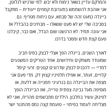
והמרקם עדיין נשאר נימוח ולא יבש. למי שרגיש לגלוטן,
אני אוהבת להשתמש בתערובת קמחים ייעודית – מתקבל
בייגלה כמעט זהה של סבתא, עם ניחוח מטריף. גם
בסביבה שלי יש לא מעט ששאלו – מבחינים בהבדל? אז
אני עונה תמיד: לא הרגשנו שום הבדל, ואם כבר, קיבלנו
טעם קצת חדש וממכר בדרכו.
לאורך השנים, בייגלה הפך אצלי לבצק בסיס חביב
שמעודד משחקים וחידושים. אחד הטריקים המשגעים
למדיי — להכניס לבצק שדרוגים קטנים: זרעי קימל
קלויים, זעתר, או אפילו חלפיניו קצוץ דק. מדי פעם אני
מצפה את הבייגלה גם בגרעיני חמנייה או דלעת, או
מוסיפה מעל גבינה צפתית טרייה, ואז הבייגלה הופך
לפינוק עשיר בחלבון. הילדים מתבשמים מהריח, ואני לא
מצליחה לעמוד בפיתוי – טועמת קצה נמס מהתנור ישר