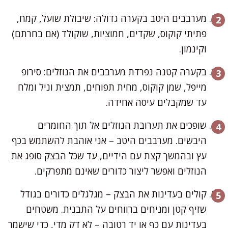
מערבבים היטב בקערה גדולה: שיבולת שועל, קמח,
פתיתי קוקוס, שקדים, חמוציות, שוקולד (אם בחרתם)
וקינמון.
בקערה קטנה נפרדת מערבבים את הנוזלים: סירופ
מייפל, שמן קוקוס, מחית תפוחים, תמצית וניל ומלח
עד שמקבלים עיסה אחידה.
שופכים את תערובת הנוזלים אל תוך החומרים
היבשים. מערבבים היטב – אני אוהבת להשתמש בכף
עץ ובהמשך קצת עם הידיים, עד שכל הבצק סופג את
הנוזלים ואפשר ליצור כדורים שאינם מתפרקים.
קולים בעדינות את הבצק – מגלגלים כדורים בגודל
שזיף קטן ומניחים ברווחים על התבנית. משטחים
בעדינות עם כף או יד רטובה – לא דק מדי, כדי שישמר