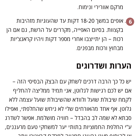
מרקם אוורירי ונימוח.
אופים במשך 18-20 דקות עד שהעוגיות מזהיבות
בקצוות. בסיום האפייה, מקררים על הרשת, גם אם הן
רכות – הן יתייצבו אחרי מספר דקות ויהיו קראנצ’יות
מבחוץ ורכות מבפנים.
הערות ושדרוגים
יש כל כך הרבה דרכים לשחק עם הבצק הבסיסי הזה –
אם יש לכם רגישות לגלוטן, אני תמיד ממליצה להחליף
לקמח שיבולת שועל ולוודא שהשיבולת שועל עצמה ללא
גלוטן. אף אחד מהאורחים שלי לא ניחש שהחלפתי, ואפילו
סבתא לא שמה לב בהבדל – חוויה מושלמת. אפשר לשדרג
ע”י החלפת החמוציות בתותי יער למשחקי טעם מרעננים,
או להוסיף מעט גרעיני חמנייה למרקם קראנצ’י יותר.