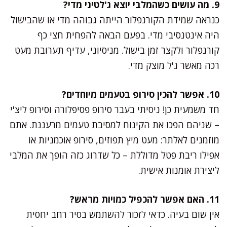
9. מה עושים כשהמלבי יוצא ג'לטיני מדי?
כנראה שמידת הקורנפלור הייתה גבוהה מדי או שהבישול
היה אינטנסיבי מדי. בפעם הבאה להפחית חצי כף
קורנפלור ולקצר זמן בישול. מניסיוני, עדיף תערובת מעט
רכה מאשר ג'ל מוצק מדי.
10. אפשר להכין סירופ בטעמים מיוחדים?
חד משמעית כן! ניסיתי בעבר סירופ פסיפלורה וסירופ ליצ'י
– שניהם הפכו את הקינוח למסיבת טעמים מרעננת. אתם
מוזמנים לאלתר: מעט מיץ תפוזים, סירופ אוכמניות או
אפילו ריבת פטל מדוללת – כל שדרוג כזה הופך את המלבי
ליצירת אומנות אישית.
11. האם אפשר להכפיל כמויות מראש?
אין שום בעיה. כדאי לזכור להשתמש בסיר רחב יחסית