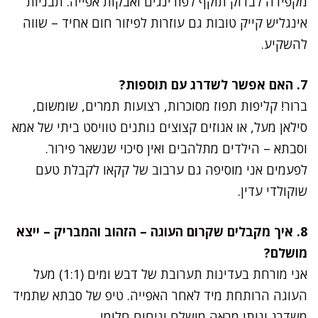
מקפידה לבדוק תוקף לפודינגים ואבקות אפייה. תבניות
אינגליש קייק טובות גם עוזרות לפיזור חום אחיד – שווה
להשקיע.
7. האם אפשר לשדרג עם תוספות?
ברור! קליפות תפוז מסוכרות, רצועות תמרים, שומשום,
סילאן מעל, או אגוזים קצוצים נותנים טוויסט ביתי של אמא
וסבתא – הילדים מתלהבים ואין סיכוי שנשאר פירור.
לפעמים אני מוסיפה גם ערבוב של קקאו לקבלת טעם
שוקולדי עדין.
8. איך מקבלים שקרום העוגה – הזהוב והמבריק – ייצא
מושלם?
אני מורחת בעדינות תערובת של דבש ומים (1:1) מעל
העוגה הרותחת מיד לאחר האפייה. טיפ של סבתא שתמיד
משדרג ונותן מראה מושלם וניחוח חלומי.