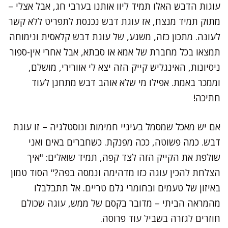
עוגות הדבש האלו תמיד ליוו אותנו בערבי חג, אבל אצלי –
מתוק תמיד מנצח, אז עוגת דבש נכנסת לתפריט ללא קשר
לעונה. מתכון כזה, משגע, של עוגת דבש קלאסית ונימוחה
תמצאו בכל מחברת של אמא או סבתא, אבל אחרי אין-ספור
ניסיונות, האינגליש קייק הזה יצא לי אוורירי, מושלם,
וממכר באמת. אפילו מי שלא אוהב דבש מתחנן לעוד
חתיכה!
אם יש מאכל שמסמל בעיניי חמימות ונוסטלגיה – זו עוגת
דבש. כמה פשוטה, ככה מפנקת. כשחברים באים ואני
שולפת את הקייק הזה לצד קפה, תמיד שואלים: "איך
הצלחת להכין עוגה כזו מדהימה ונמסה בפה?" הסוד טמון
באיזון של טעמים ובחומרי גלם טריים. אל תתבלבלו
מהמראה הביתי – מדובר בקסם של ממש, עוגה שכולם
חוזרים לגזרה בשביל עוד פרוסה.