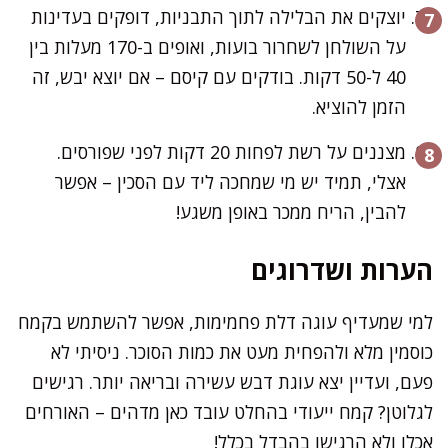
יוצקים את הבלילה לתוך התבניות, דופקים בעדינות
על השולחן לשחרור בועות, ואופים ב-170 מעלות בין
40 ל-50 דקות. בודקים עם קיסם – אם יוצא יבש, זה
הזמן להוציא.
מצננים על רשת לפחות 20 דקות לפני שפורסים.
אצלי, תמיד יש מי שמחכה ליד עם הסכין – אפשר
להבין, הריח ממכר באופן משגע!
הערות ושדרוגים
למי שמעדיף עוגה דלת פחמימות, אפשר להשתמש בקמח
כוסמין מלא ולהפחית מעט את כמות הסוכר. ניסיתי לא
פעם, ועדיין יצא עוגת דבש עשירה ובריאה יותר. רגישים
לגלוטן? קמח ייעודי בהחלט עובד כאן מדהים – האורחים
אכלו ולא הרגישו בהבדל בכלל!