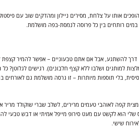
פכים אותו על צלחת, מסירים ניילון ומהדקים שוב עם פיסטוק
 במים רותחים בין כל פרוסה לנמסת-בפה מושלמת.
ט דרך להשתגע, אבל אם אתם טבעוניים – אפשר להמיר קצפת ק
לצות למותגים ושלבו ללא קצף חלבונים). רגישים לגלוטן? כל הר
סית, בלי תוספות מיותרות – זו גרסה מושלמת גם לאורחים ברר
צית קפה לאוהבי טעמים מרירים, לשלב שברי שוקולד מריר או א
 שלי הוא לקשט עם מעט סירופ מייפל אמיתי או דבש טבעי להג
ירוח שישי.