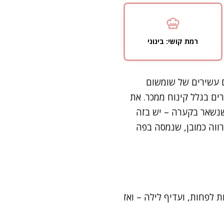
רמת קושי: בינוני
ם עשירים של שומשום
ים בגלל קינוח ממכר. את
שנשאר בקערה – יש בזה
רווה כמובן, שנמסה בפה
וקחת בסך הכל 20 דקות עבודה אקטיבית. צריך להכניס למקפיא ל-6 שעות לפחות, ועדיף לילה – ואז