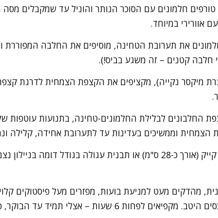
טורפים חלמונים עם הסוכר הנותר והוניל עד שמקבלים מסה ת
ם אוורירי במיוחד.
למונים את תערובת הטחינה, מוסיפים את החלבה המפוררת ו
 חלבה קטנים – זה משגע בביס!).
ת מיקסר נקייה), מקציפים את הקצפת הצמחית לדרגת קצפת 
.
ת החלבונים לבלילת החלמונים-טחינה, בתנועות עוטפות שלא 
ת הצמחית וממשיכים בעדינות עד לתערובת אחידה, קלילה ונ
מרפדים תבנית אינגליש קייק (אורך כ-28 ס"מ) או תבנית עגולה בגודל ד
ית, מהדקים מעט למניעת בועות, מפזרים מעל פיסטוקים קלויי
אוהבים מתוק-מלוח) ומכסים היטב. מקפיאים לפחות 6 שעות – 