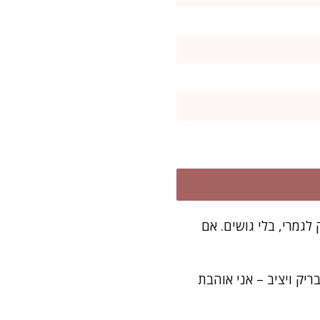
מרי, בלי גושים. אם
ים עם חצי מכמות הסוכר (50 גרם) לקצף מבריק ויציב – אני אוהבת