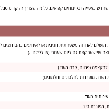
שחדש באפייה ובקינוחים קפואים. כל מה שצריך זה קורט סבלנ
פיק ל-10 סועדים, מושלם לארוחה משפחתית חגיגית או לאירועים בהם רוצ
צה שיישאר קצת גם ליום שאחרי (או ללילה…)