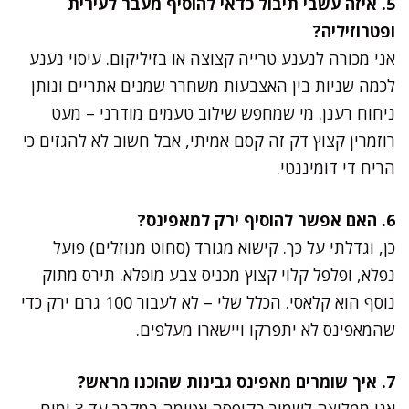
5. איזה עשבי תיבול כדאי להוסיף מעבר לעירית
ופטרוזיליה?
אני מכורה לנענע טרייה קצוצה או בזיליקום. עיסוי נענע
לכמה שניות בין האצבעות משחרר שמנים אתריים ונותן
ניחוח רענן. מי שמחפש שילוב טעמים מודרני – מעט
רוזמרין קצוץ דק זה קסם אמיתי, אבל חשוב לא להגזים כי
הריח די דומיננטי.
6. האם אפשר להוסיף ירק למאפינס?
כן, וגדלתי על כך. קישוא מגורד (סחוט מנוזלים) פועל
נפלא, ופלפל קלוי קצוץ מכניס צבע מופלא. תירס מתוק
נוסף הוא קלאסי. הכלל שלי – לא לעבור 100 גרם ירק כדי
שהמאפינס לא יתפרקו ויישארו מעלפים.
7. איך שומרים מאפינס גבינות שהוכנו מראש?
אני ממליצה לשמור בקופסה אטומה במקרר עד 3 ימים.