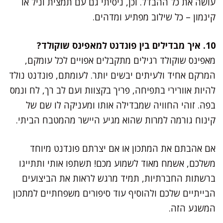
עושה את כל ההבדל. וכן, ניסיתי גם עם תמצית וניל או
קינמון – כל שילוב מפתיע ומדהים.
10. איך מבדילים בין פונדנט למאפינס שוקולד?
מאפינס שוקולד רגילים מתקבלים אפויים לכל עומקם,
המרקם אחיד ולעיתים יבשים יותר. לעומתם, פונדנט נולד
להיות אוורירי בתפיחה, פריך בקצוות ועם לב רך, לח ונמס
בפה. זוהי החוויה שמבדילה אותו ומעניקה לו שם של
קינוח גורמה למרות שהוא מגיע היישר מהמטבח הביתי.
אם אהבתם את המתכון או אם יצרתם פונדנט מיוחד
משלכם, אשמח מאוד לשמוע מכם! תשתפו אותי ותתייגו
ברשתות החברתיות, תמיד מרגש לראות את הביצועים
הבייתיים שלכם ולהוסיף עוד סיפורים משפחתיים למתכון
המשגע הזה.