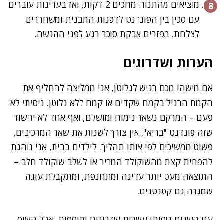
מוציאים מהתנור. מחכים 2 דקות, ואז בעדינות עוברים
עם סכין בין הפונדנט לדפנות התבנית ומשחררים
לצלחת. מפזרים אבקת סוכר רגע לפני ההגשה.
הערות ושדרוגים
אם מישהו מכם רגיש לגלוטן, אני ממליצה להחליף את
הקמח הרגיל בקמח שקדים או קמח ללא גלוטן. ניסיתי לא
פעם – המרקם נשאר נימוח ומושלם, ואף אחד לא יחשוד
שזה פונדנט "בריא". אין צורך לשנות את שאר המרכיבים,
פשוט ממשיכים לפי אותו תהליך. לילדים בבית, אני נוהגת
להפחית קצת מהשוקולד המריר או לשלב שוקולד חלב –
התוצאה מעט יותר עדינה ומתחנפת, ומתקבלת עוגה
שמגרה גם קטנטנים.
עם השנים ניסיתי עשרות שדרוגים ותוספות, אבל השוס