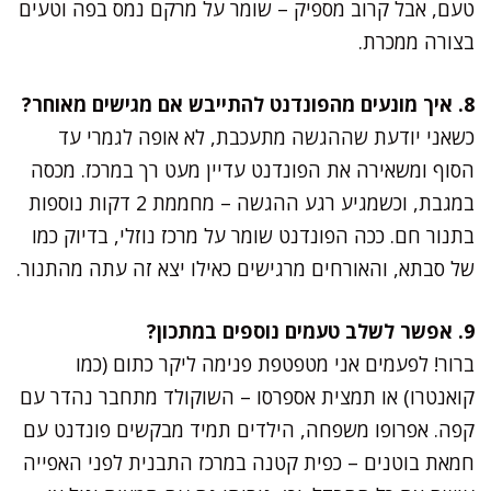
טעם, אבל קרוב מספיק – שומר על מרקם נמס בפה וטעים
בצורה ממכרת.
8. איך מונעים מהפונדנט להתייבש אם מגישים מאוחר?
כשאני יודעת שההגשה מתעכבת, לא אופה לגמרי עד
הסוף ומשאירה את הפונדנט עדיין מעט רך במרכז. מכסה
במגבת, וכשמגיע רגע ההגשה – מחממת 2 דקות נוספות
בתנור חם. ככה הפונדנט שומר על מרכז נוזלי, בדיוק כמו
של סבתא, והאורחים מרגישים כאילו יצא זה עתה מהתנור.
9. אפשר לשלב טעמים נוספים במתכון?
ברור! לפעמים אני מטפטפת פנימה ליקר כתום (כמו
קואנטרו) או תמצית אספרסו – השוקולד מתחבר נהדר עם
קפה. אפרופו משפחה, הילדים תמיד מבקשים פונדנט עם
חמאת בוטנים – כפית קטנה במרכז התבנית לפני האפייה