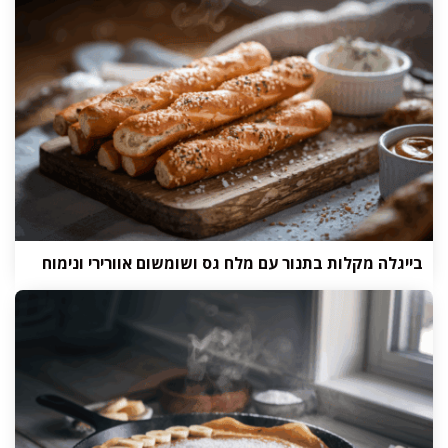
בייגלה מקלות בתנור עם מלח גס ושומשום אוורירי ונימוח