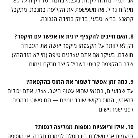
אני תמיד נוהגת לקלות בעצמי בתנור: 10 דקות על 180
מעלות גריל, ואז משפשפת את הקליפה במגבת. מתקבל
קראנצ' בריא וטבעי, בדיוק במידה הנכונה.
8. האם חייבים להקציף ידנית או אפשר עם מיקסר?
רק לא לוותר על הקצפה! מיקסר יעשה את העבודה
מושלם, בעיקר אם אתם עצלנים טיפה (מי לא מזדהה?).
שלב ההקצפה קריטי בשביל לייצר מרקם נימוח.
9. כמה זמן אפשר לשמור את המוס בהקפאה?
עד שבועיים, בתנאי שהוא עטוף היטב. אצלי, אתם יכולים
להאמין, המוס בקושי שורד יומיים — הם פשוט נגמרים
לפני שמרגישים.
10. אילו וריאציות נוספות ממליצה לנסות?
לפעמים אני משלבת בין נוטלה לממרח חלבה, או מוסיפה