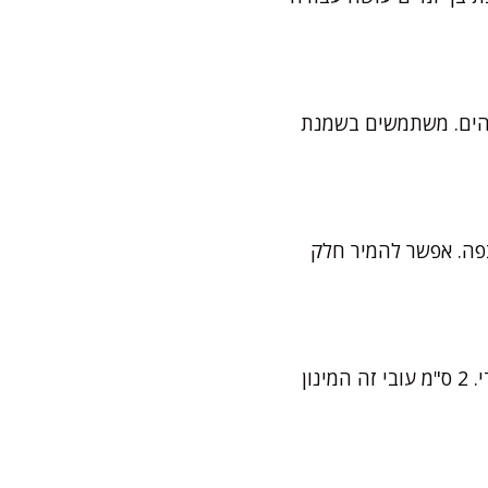
מדהים. משתמשים בשמנת
פה. אפשר להמיר חלק
כמו כל מתכון של סבתא, טריקס קטן עושה את כל ההבדל: לשים לב שהפרוסות לא דקות מדי. 2 ס"מ עובי זה המינון