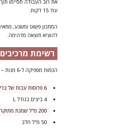
את רוב העבודה תסיימו תוך 
עוד 15 דקות.
המתכון פשוט ומשגע, מתאים
להוציא תוצאה מדהימה.
רשימת מרכיבים
הכמות מספיקה ל-6 מנות – מושלם לארוחת בוקר משפחתית של שבת או בראנץ' מפנק עם חברים.
6 פרוסות עבות של בריוש טרי (או יבש – אפילו יותר טוב), כ-2 ס"מ לפרוסה
4 ביצים בגודל L
200 מ"ל שמנת מתוקה (או חלב למנה דל פחמימות יותר)
50 מ"ל חלב