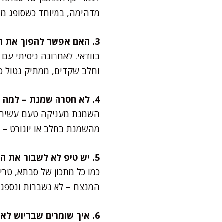
מדהימה, במיוחד כשסופג מצ
3. האם אפשר להפוך את המתכון לגרסה דלת פחמימות?
בוודאי. לאחרונה ניסיתי ע
וחלב שקדים, ממתיק נטול ס
4. לא חסרה שמנת – למה לא משתמשים רק בחלב?
השמנת מעניקה טעם עשיר, מ
מהשמנת בחלב או יוגורט – 
5. יש טיפ לא לשבור את הפרוסות?
המנצח – לא נשברות ונספגות
6. איך שומרים שבריוש לא יישרף מבחוץ ויישאר רך בפנים?