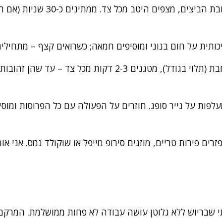
טובלים כל פרוסה בתערובת הביצים, מצפי
תית על חום בנוני ומוסיפים חמאה; כשרואים קצף – מתחילים 
מניחים 2-3 פרוסות במחבת (תלוי בגודל), מטגנים 2-3 דקות מכ
פות על נייר סופג. חוזרים על הפעולה עם כל הפרוסות ומוסי
רים פירות טריים, מוזגים סירופ מייפל או שוקולד נמס. אני א
תי שבריוש ללא גלוטן עושה עבודה לא פחות ממושלמת. המרקם 