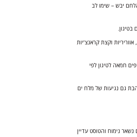
ם היטב מכל צד. ממתינים כ-30 שניות (אם הלחם יבש – שימו לב
בטיגון.
ל צד – עד שהן זהובות, אווריריות וקצת קראנצ'יות
פים חמאה לטיגון לפי
והבת גם נגיעות של מלח ים
נשאר נימוח והטוסט עדיין