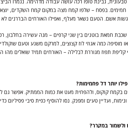
טבעונית, גבינת טופו רכה עושה עבודה מדהימה. נגמרו הביצ
חון ו-3 כפות מים חמימים. בפסח – שלפו קמח מצה במקום קמח השקדים, 
שות אשם. הטעם נשאר מעלף, ואפילו האורחים הבררנים לא ש
 שכבת חמאת בוטנים בין שני קרפים – מנה עשירה בחלבון, רכ
או מוסיפה כמה אגוזי לוז קצוצים, למרקם משגע וטעם שוקולדי 
קליפת תפוז מגוררת לבלילה – האורחים תמיד שואלים מהו הס
ם בקמח קוקוס, ולהפחית מעט את כמות הממתיק. אפשר גם 
ונימוח, ועדיין טעים ומפנק. נסו להוסיף כפית סיבי פסיליום כ