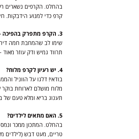
בהחלט. הקרפים נשארים רעננ
קרפ כדי למנוע הידבקות. ח
3. הקרפ מתפרק בהפיכה – מה עושים?
שימו לב שהמחבת חמה דיה. 
תרווד גמיש ודק עוזר מאוד 
4. יש רעיון לקרפ מלוח?
בודאי! דלגו על הווניל והממ
מלוח מושלם לארוחת בוקר עש
תענוג בריא ומלא טעם של בי
5. האם מתאים לילדים?
בהחלט. המתכון ממכר ונמס ב
טריים, מעט דבש (לילדים מע