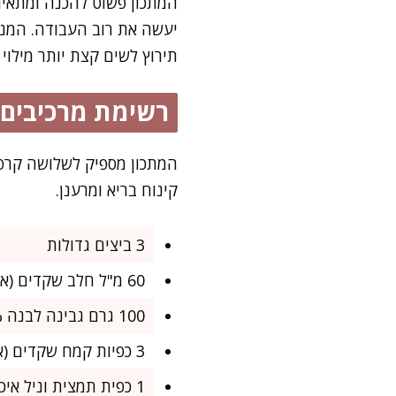
המתכון פשוט להכנה ומתאים
יעשה את רוב העבודה. המנה
תירוץ לשים קצת יותר מילוי
רשימת מרכיבים
המתכון מספיק לשלושה קרפי
קינוח בריא ומרענן.
3 ביצים גדולות
60 מ"ל חלב שקדים (או כל חלב צמחי אחר שאוהבים)
100 גרם גבינה לבנה 5% (אפשר להשתמש בטופו רך לחובבי הטבעוני)
3 כפיות קמח שקדים (או 2 כפות קמח קוקוס, למרקם נוסף)
1 כפית תמצית וניל איכותית