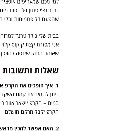
למי מכם שמעדיפים אופציה 
גרגרינצ’י ט
שהפעם דל פחמימות ובלי רג
בבית שלי נולד טרנד למרוח
אני מפזרת קצת קוקוס קלוי 
שאוהב מתוק שינסה להוסיף 
שאלות ותשובות
1. איך הופכים את הקרפ אפילו יותר דל פחמימות?
ניתן להמיר את קמח השקדי
במים – הקרפ יישאר אוורירי 
הקרפ יקבל מרקם מושלם.
2. האם אפשר להכין מראש ולשמור במקרר?