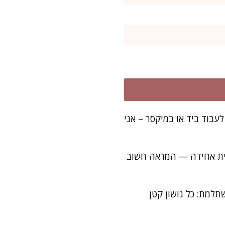
בוד ביד או במיקסר – אני
אית אחידה — המראה חשוב
למת: כל גושון קטן