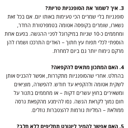
3. איך לשמור את הסופגניות טריות?
סופגניות בלי שמרים הכי טעימות באותו יום. אם בכל זאת
נשארו, שומרים בקופסה אטומה בטמפרטורת החדר,
ומחממים כ-10 שניות במיקרוגל לפני ההגשה. בפעם אחת
הוספתי לכלי תפוח עץ חתוך – האדים התרככו ושמרו להן
מרקם נימוח יותר גם ביום למחרת.
4. האם המתכון מתאים להקפאה?
בהחלט. אחרי שהסופגניות מתקררות, אפשר להכניס אותן
לשקית אטומה ולהקפיא עד חודש. להפשרה, מוציאים
ומשאירים בחוץ עשרים דקות – או מחממים בתנור על
חום נמוך לקראת הגשה. נסו להימנע מהקפאת גרסה
ממולאת – המליות גורמות להצטברות נוזלים.
5. האם אפשר להמיר ליוגורט תחליפים ללא חלב?