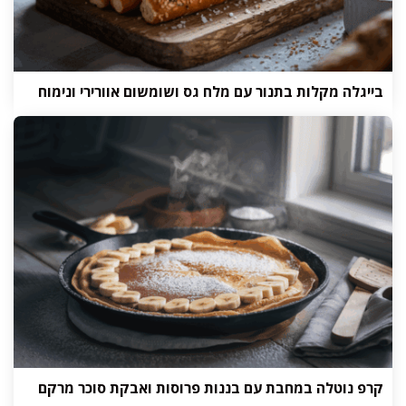
בייגלה מקלות בתנור עם מלח גס ושומשום אוורירי ונימוח
קרפ נוטלה במחבת עם בננות פרוסות ואבקת סוכר מרקם