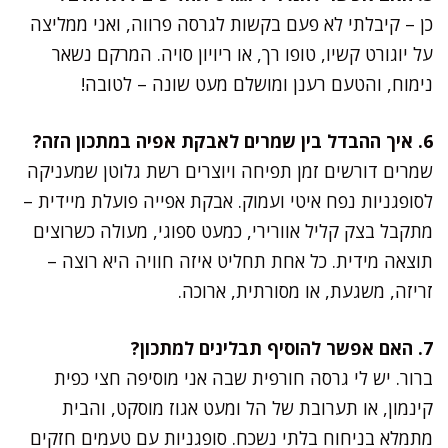
כן – קיבלתי לא פעם בקשות לגרסה פרווה, ואני ממליצה
על יוגורט קשיו, טופו רך, או ריויון סויה. המרקם נשאר
נימוח, והטעם רענן ומושלם מעט שונה – לטובה!
6. איך ההבדל בין שמרים לאבקת אפיה במתכון הזה?
שמרים דורשים זמן תפיחה ויוצרים רשת גלוטן שמעניקה
לסופגניות נפח איטי ועמוק. אבקת אפייה פועלת מיידית –
מתקבל בצק קליל אוורירי, כמעט ספוגי, מעולה כשרוצים
תוצאה מידית. כל אחת תחליט איזה חוויה היא רוצה –
זריזה, משגעת, או מסורתית, ארוכה.
7. האם אפשר להוסיף תבלינים למתכון?
ברור. יש לי גרסה חורפית שבה אני מוסיפה חצי כפית
קינמון, או תערובת של הל ומעט אגוז מוסקט, והבית
מתמלא בניחוח בלתי נשכח. סופגניות עם טעמים חזקים