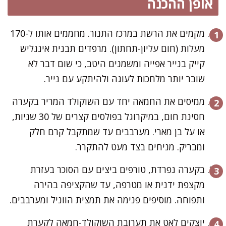
אופן ההכנה
מקמים את הרשת במרכז התנור. מחממים אותו ל-170
מעלות (חום עליון-תחתון). מרפדים תבנית אינגליש
קייק בנייר אפייה ומשמנים היטב, כי שום דבר לא
שובר יותר מלחכות לעוגה ולהיתקע עם נייר.
ממיסים את החמאה יחד עם השוקולד המריר בקערה
חסינת חום, במיקרוגל בפולסים קצרים של 30 שניות,
או על בן מארי. מערבבים עד שמתקבל קרם חלק
ומבריק. מניחים בצד מעט להתקרר.
בקערה נפרדת, טורפים ביצים עם הסוכר בעזרת
מקצפת ידנית או מטרפה, עד שהקציפה בהירה
ותפוחה. מוסיפים פנימה את תמצית הווניל ומערבבים.
יוצקים לאט את תערובת השוקולד-חמאה לקערת