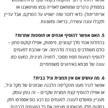
בממתיק גרגרים שמותאם לאפייה (כמו סוויטאנגו או
אריתריתול). כדאי לזכור שזה ישפיע על המרקם, אבל עדיין
תקבלו עוגה עשירה, בריאה ומשגעת.
5. האם אפשר להוסיף אגוזים או תוספות אחרות?
בהחלט! אגוזי מלך קצוצים, פיסטוק, אפילו קוקוס טחון –
כולם משתלבים בצורה מדהימה. אני אוהבת לפעמים
להוסיף רצועות תפוז מסוכר, לחוויה חגיגית, כמעט כמו
עוגה של סבתא באירועים משפחתיים.
6. מה עושים אם אין תמצית וניל בבית?
אפשר לגרר מעט מהקליפה הלבנה שבפנים של מקל וניל,
או אפילו להוסיף קצת תמצית שקדים – זה נותן עומק
מעניין ומושלם לעוגה. לפעמים גם רבע כוס אספרסו חזק
במקום חלק מהשמנת מעיפה את כל הטעמים לגבהים