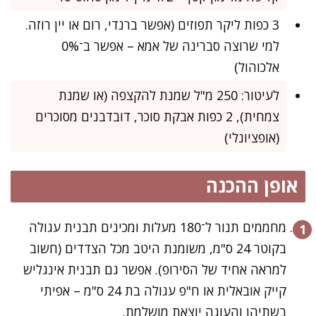
3 כפות ליקר תפוזים (אפשר ברנדי, רום או יין רוזה.
למי שרוצה סברינה של אמא – אפשר ב־0%
אלכוהול)
לעיטור: 250 מ"ל שמנת להקצפה (או שמנת
צמחית), 2 כפות אבקת סוכר, דובדבנים מסוכרים
(אופציונלי)
אופן ההכנה
מחממים תנור ל־180 מעלות ומכינים תבנית עגולה
בקוטר 24 ס"מ, משומנת היטב מכל הצדדים (חשוב
למראה אחיד של הסירופ). אפשר גם תבנית אינגליש
קייק אובאלית או ח"פ עגולה בת 24 ס"מ – אפיתי
בשתיהן והעוגה יוצאת מושלמת.