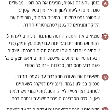
בזמן שהעוגה נאפית, מכינים את הסירופ – מבשלים
סוכר, מים, קליפת לימון ומיץ לימון בסיר קטן עד
שהסוכר נמס לחלוטין. מסירים מהחום, מוסיפים את
הליקר ומניחים להצטנן לטמפרטורת החדר.
מוציאים את העוגה החמה מהתנור, מניחים לעמוד 5
דקות ואז מחוררים בעדינות עם קיסם עץ עמוק (כדי
שהסירופ יחדור היטב והעוגה תהיה ממכרת). יוצקים
רבע מהסירופ ומחכים שייספג, חוזרים ולאט יוצקים כל
פעם רבע מהסירופ, סבלנות – זה כל הסוד!
משאירים את העוגה מתקררת עד לטמפ' החדר,
מכסים בניילון נצמד ומעבירים למקרר לשעתיים
לפחות, רצוי אפילו לילה. הסבלנות לגמרי משתלמת
כאן, כי ככה הסברינה הופכת למשגעת ונמסה בפה.
מקציפים שמנת להקצפה עם אבקת סוכר עד לקצפת