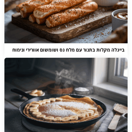
בייגלה מקלות בתנור עם מלח גס ושומשום אוורירי ונימוח