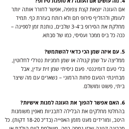
4. מה עושים אם העוגה לא סופגת סירופ?
אם העוגה יוצאת קצת צפופה, אפשר לחורר אותה יותר
לעומק ולהזליף סירופ חם ולא רותח בעזרת כף. תמיד
מחלקת את הסירופ ב־3-4 שלבים, נותנת זמן לספיגה –
ככה כל ביס ממכר ועסיסי, כמו של סבתא.
5. עם איזה שמן הכי כדאי להשתמש?
ממליצה על שמן קנולה או שמן חמניות נטרלי לחלוטין,
בלי טעם דומיננטי. פעם ניסיתי שמן זית עדין, אבל
מבחינתי הטעם פחות הרמוני – נשארים עם מה שיצר
ביתי, פשוט ומושלם.
6. האם אפשר להפוך את העוגה למנות אישיות?
בהחלט! מחלקים את הבלילה לתבניות מאפין משומנות
היטב, ומורידים מעט מזמן האפייה (בד"כ 18-20 דקות). כל
סברינה קטנה שכזו נמסה בפה, מושלמת ליום הולדת או