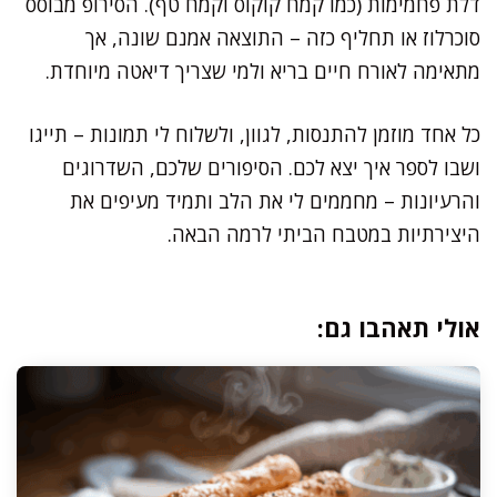
דלת פחמימות (כמו קמח קוקוס וקמח טף). הסירופ מבוסס
סוכרלוז או תחליף כזה – התוצאה אמנם שונה, אך
מתאימה לאורח חיים בריא ולמי שצריך דיאטה מיוחדת.
כל אחד מוזמן להתנסות, לגוון, ולשלוח לי תמונות – תייגו
ושבו לספר איך יצא לכם. הסיפורים שלכם, השדרוגים
והרעיונות – מחממים לי את הלב ותמיד מעיפים את
היצירתיות במטבח הביתי לרמה הבאה.
אולי תאהבו גם: