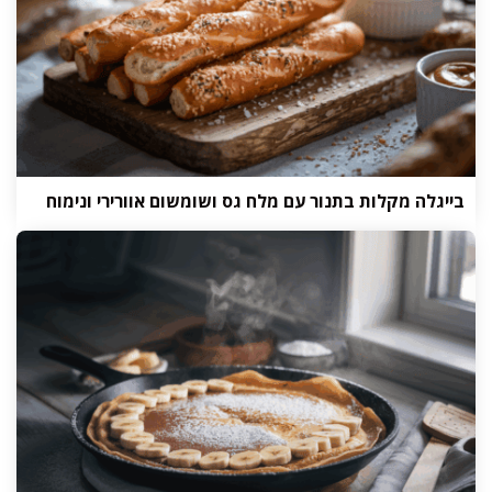
בייגלה מקלות בתנור עם מלח גס ושומשום אוורירי ונימוח