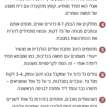
אצלי הוא תמיד מפתיע, קופץ מהקערה עם ריח משגע
של חמאה ושמרים.
מחלקים את הבצק ל-8 כדורים שווים, מכסים אותם
ונותנים מנוחה של 15 דקות. עכשיו מתחילים להריח
את ההתרגשות במטבח.
מחממים היטב מחבת וופלים הולנדית או מכשיר
ייעודי. משמנים עם חמאה בנדיבות, כמו שסבתא תמיד
לימדה אותי – זה הסוד לקריספיות משגעת.
צולים כל כדור עד שמקבל צבע זהוב-עמוק, 3-4 דקות
מכל צד. עובדים בסבלנות, כי על כל וופל שמוציאים –
מישהו כבר עומד ליד ומחכה לנגיסה הראשונה.
כשהוופלים מוכנים, פותחים בזהירות כל אחד לשניים
(כמו שמנפצים קסם קולינרי קטן). שומרים עליהם