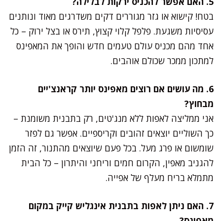
5. האם אפשר להכניס ירקות לבלילה?
בטח! קישוא או גזר מגוררים דקים משדרגים מאוד ונותנים
עסיסיות משגעת. פלפל קלוי קצוץ, תירס או בצל ירוק – כל
אחד מהם מכניס עולם טעמים חדש והופך את המאפינס
למתכון ממכר שכולם אוהבים.
6. מה עושים אם רוצים מאפינס יותר קראנצ'יים
מבחוץ?
אני ממליצה לאפות ללא מנג'טים, רק בתבנית משומנת –
כך השוליים יוצאים זהובים וקריספיים. אפשר גם לפזר
שומשום או פרג מעל. בכל פעם שיוצאים מהתנור, זה הזמן
להגניב מאפין, הקרום חמים וריחני והיתרון – כל הבית
מתמלא בריח מעלף של אפייה.
7. האם ניתן לאפות בתבנית אינגליש קייק במקום
מאפינס?