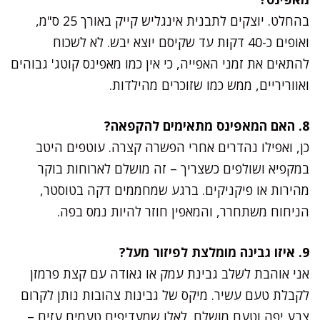
בהחלט. יוצקים לתבנית אינגליש קייק באורך 25 ס"מ,
ואופים כ-40 דקות עד שקיסם יוצא יבש. לא לשכוח
להתאים את זמני האפייה, כי אין כמו מאפינס קוטג' גבוהים
ואווריריים, ממש כמו שזוכרים מהילדות.
8. האם המאפינס מתאימים להקפאה?
כן, ואפילו נהדרים אחרי הפשרה קצרה. עוטפים היטב
במקפיא ושולפים כשצריך – זה מושלם לארוחות בוקר
מהירות או פיקניקים. ברגע שמחממים דקה בטוסטר,
הניחוח משתחרר, והמאפין חוזר להיות נמס בפה.
9. איזו גבינה מומלצת לפיזור מעל?
אני אוהבת לשלב גבינת עמק או גאודה עם קצת פרמזן
לקבלת טעם עשיר. מיקס של גבינות צהובות נותן לקרום
צבע יפה וטעם מושלם. לאלו שמעדיפים טעמים עזים –