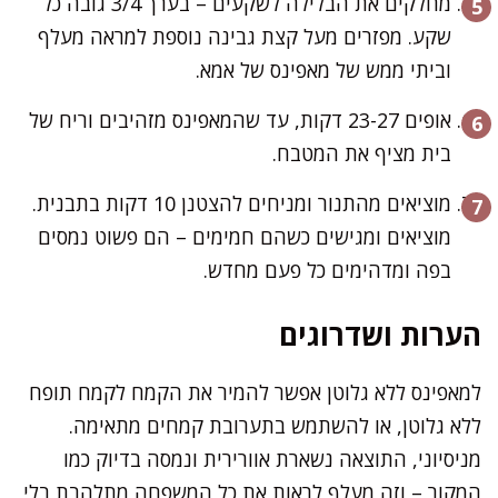
מחלקים את הבלילה לשקעים – בערך 3/4 גובה כל
שקע. מפזרים מעל קצת גבינה נוספת למראה מעלף
וביתי ממש של מאפינס של אמא.
אופים 23-27 דקות, עד שהמאפינס מזהיבים וריח של
בית מציף את המטבח.
מוציאים מהתנור ומניחים להצטנן 10 דקות בתבנית.
מוציאים ומגישים כשהם חמימים – הם פשוט נמסים
בפה ומדהימים כל פעם מחדש.
הערות ושדרוגים
למאפינס ללא גלוטן אפשר להמיר את הקמח לקמח תופח
ללא גלוטן, או להשתמש בתערובת קמחים מתאימה.
מניסיוני, התוצאה נשארת אוורירית ונמסה בדיוק כמו
המקור – וזה מעלף לראות את כל המשפחה מתלהבת בלי