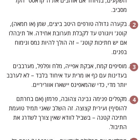
השקעים, במיוחד אם אוהבים את ה"קראסט" הקל
מסביב.
בקערה גדולה טורפים היטב ביצים, שמן (או חמאה),
קוטג' ויוגורט עד לקבלת תערובת אחידה. אל תיבהלו
אם יש חתיכות קוטג' – זה הולך להיות נמס ונימוח
בפנים.
מוסיפים קמח, אבקת אפייה, מלח ופלפל, מערבבים
בעדינות עם כף או מרית עד איחוד בלבד – לא לערבב
יותר מדי, כדי שהמאפינס יישארו אווריריים.
מקפלים פנימה גבינה צהובה, פרמזן (אם בחרתם
להוסיף) ועירית קצוצה. זה השלב שאני תמיד טועמת
חתיכה קטנה – בשביל לוודא שאין צורך לשדרג את
התיבול.