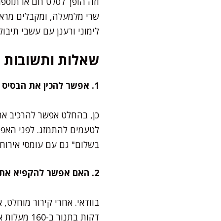
וזה הופך לסלט חם או תוספת
שרי מלמעלה, ומקבלים מראה
לימוני ורענן עם עשבי תיבול
שאלות ותשובות
1. אפשר להכין את הבסיס כמה שעות או יום מראש?
בשלום" גם עם עומסי אירוח.
2. האם אפשר להקפיא את הקאפקייקס?
דקות בתנור ב-160 מעלות או 40 שניות במיקרו. הם נשארים משגעים, בדיוק כמו ביום האפייה.