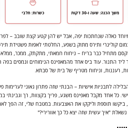
משך הכנה: שעה ו-30 דקות
כשרות: חלבי
יוחד כאלה שנחתכות יפה, אבל יש להן קטע קצת שובב – לפרו
עמום קולינרי ותירס מתוק בשפע, החלטתי לאפות פשטידת תירס
קסם מתחיל כבר בריח – ניחוח חמאתי, מתקתק, ממכר, ממלא
ד התנור. עוד ביס אחד מהמאפינס הנימוחים ונמסים בפה ה
 רעננות, וניחוח מטריף של בית של סבתא.
ילה לתבניות אישיות – הבנתי שזה פתרון גאוני לערימות פ
י. כל אחד מקבל מאפינס משגע, פריך בקצוות, רך וגבינתי במרכ
 ביקשו תוספת וליקקו את האצבעות. במטבח שלי, זה הפך ל
 נשאלת "איך עשית שזה יצא כל כך אוורירי?"