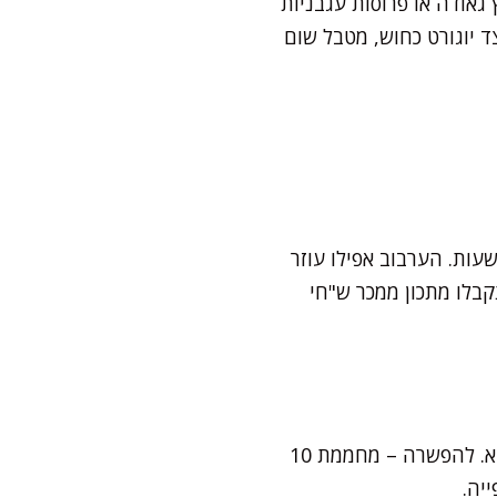
גאודה או פרוסות עגבניות
 יוגורט כחוש, מטבל שום
בהחלט אפשר להרכיב את הבלילה מראש ולשמור אותה בקופסה אטומה במקרר עד 24 שעות. הערבוב אפילו עוזר
-20 דקות ולערבב שוב – כך תקבלו מתכון ממכר ש"חי
בוודאי. אחרי קירור מוחלט, אני עוטפת כל קאפקייקס בנפרד ושומרת בקופסה סגורה במקפיא. להפשרה – מחממת 10