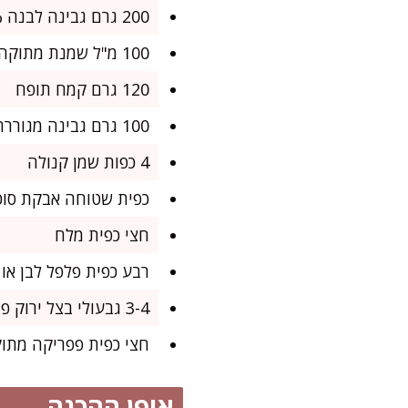
200 גרם גבינה לבנה 5% או 9%
100 מ"ל שמנת מתוקה (או שמנת לבישול 15%)
120 גרם קמח תופח
100 גרם גבינה מגוררת קשה (צהובה, מוצרלה, או משלבת גבינות – מה שיש)
4 כפות שמן קנולה
כפית שטוחה אבקת סוכ
חצי כפית מלח
רבע כפית פלפל לבן או
3-4 גבעולי בצל ירוק פרוס דק (או חצי בצל סגול קטן קצוץ, לגרסה בסטייל של אמא)
חצי כפית פפריקה מתוק
אופן ההכנה