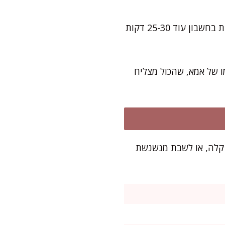
את רוב העבודה תסיימו תוך 10-15 דקות של ערבוב ושטיפה קלה של כמה כלים. כדאי לקחת בחשבון עוד 25-30 דקות
 של אמא, שהכול מצליח
ת ערב קלה, או לשבת מנשנשת