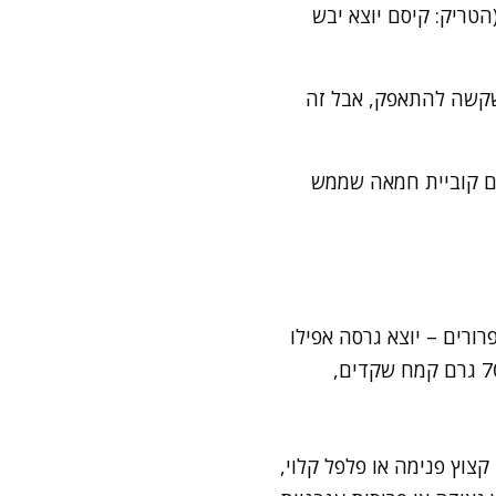
 (הטריק: קיסם יוצא יבש
ני יודעת שקשה להתאפק, אבל זה
עם קוביית חמאה שממש
ורים – יוצא גרסה אפילו
יותר נימוחה ונמסה בפה. למי שמעדיף דל פחמימות, אפשר להחליף את הקמח התופח ב-70 גרם קמח שקדים,
צוץ פנימה או פלפל קלוי,