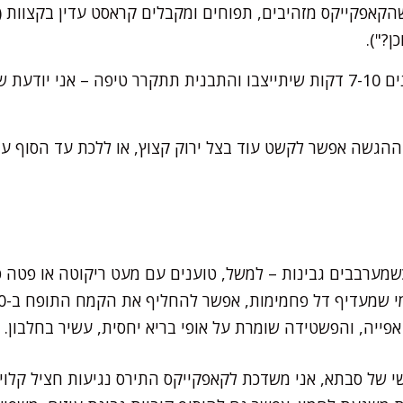
 דקות עד שהקאפקייקס מזהיבים, תפוחים ומקבלים קראסט עדין בקצוות
ן?").
מוציאים מהתנור, ממתינים 7-10 דקות שיתייצבו והתבנית תתקרר טיפה – א
ההגשה אפשר לקשט עוד בצל ירוק קצוץ, או ללכת עד הסוף 
שמערבבים גבינות – למשל, טוענים עם מעט ריקוטה או פטה פר
ייה, והפשטידה שומרת על אופי בריא יחסית, עשיר בחלבון.
י של סבתא, אני משדכת לקאפקייקס התירס נגיעות חציל קלוי ק