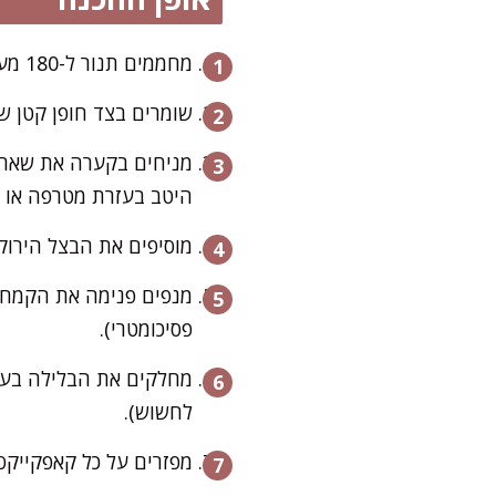
מחממים תנור ל-180 מעלות ומניחים מנג'טים/קפסולות נייר בתבנית מאפינס.
שומרים בצד חופן קטן של
מניחים בקערה את שאר ה
היטב בעזרת מטרפה או מז
מוסיפים את הבצל הירוק 
מנפים פנימה את הקמח ו
פסיכומטרי).
מחלקים את הבלילה בעזר
לחשוש).
מפזרים על כל קאפקייקס