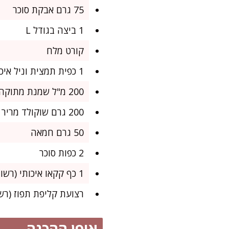
75 גרם אבקת סוכר
1 ביצה בגודל L
קורט מלח
1 כפית תמצית וניל איכותית
200 מ"ל שמנת מתוקה (38% שומן)
200 גרם שוקולד מריר (לפחות 60% קקאו, בשביל טעם עמוק וממכר במיוחד)
50 גרם חמאה
2 כפות סוכר
1 כף קקאו איכותי (רשות – למילוי משגע ועשיר יותר)
רצועת קליפת תפוז (רש
אופן ההכנה