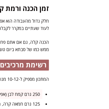
זמן הכנה ורמת קו
חלק גדול מהעבודה הוא אפיי
לעוד שעתיים במקרר לקבלת
הכנה קלה, גם אם אתם פחות
ממש כמו של סבתא ביום טוב
רשימת מרכיבים
המתכון מספיק ל-10-12 מנות נדיבות, והוא מושלם לארוחת שישי משפחתית, ימי הולדת או פינוק שישי ביתי של אמא.
250 גרם קמח לבן (אפשר חצי-חצי עם קמח כוסמין לגרסה בריאה יותר)
125 גרם חמאה קרה, חתוכה לקוביות