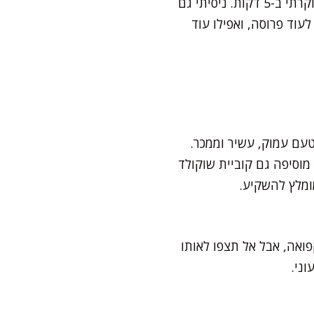
קראנצ'יות ממכרת. באירועים חגיגיים, אני מזליפה מעט קרמל מלוח מעל, מעניקה טוויסט יוקרתי ב-5 דקות. ניסיתי גם
וד פרוסה, ואפילו עוד
קולד מריר עם לפחות 60% קקאו כדי לקבל טעם עמוק, עשיר וממכר.
 שוקולד מריר – אחד עם 70% קקאו ואחד עם 60%, לפעמים מוסיפה גם קוביית שוקולד
ומלץ להשקיע.
אה, אבל אל תצפו לאותו
ני.