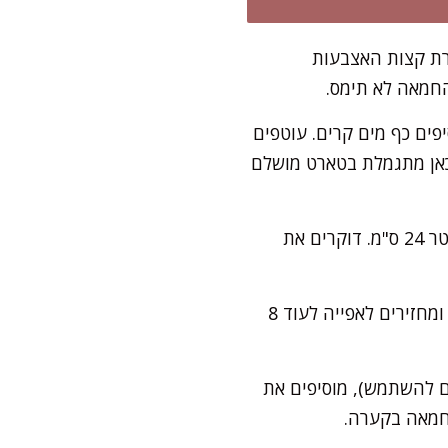
ת קצות האצבעות
החמאה לא תימס.
פים כף מים קרים. עוטפים
 כאן מתגמלת בטארט מושלם
מרדדים את הבצק על משטח מקומח, לעובי של כ-3-4 מ"מ. מניחים בתבנית טארט בקוטר 24 ס"מ. דוקרים את
אופים בחום של 180 מעלות כ-15 דקות. מסירים בעדינות את המשקולות ונייר האפייה, ומחזירים לאפייה לעוד 8
ם להשתמש), מוסיפים את
החמאה בקערה.