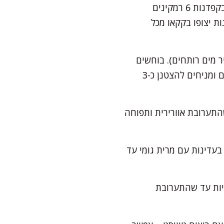
מחממים תנור ל-200 מעלות צלזיוס ומניחים רשת בחלק התחתון של התנור. משמנים בקפדנות 6 רמקינים
 והדפנות יצופו בקקאו מכל
ר מים רותחים). בוחשים
עד שהתערובת נעשית חלקה, מבריקה ומדהימה בניחוח שוקולדי עמוק. מסירים מהחום ומניחים להצטנן כ-3
חלמונים, סוכר ותמצית וניל במשך 2-3 דקות, עד שהתערובת אוורירית ותפוחה
עדינות עם מרית גומי עד
ביות עד שהתערובת