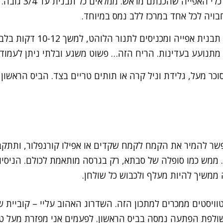
מחלקים את התערובת לכ
בויה לכל אחד במרכז ללב נמס במיוחד.
מניחים את התבניות על תבנית א
 מתנועע בעדינות. הריח הזה… פשוט משגע ובלתי ניתן לעמוד ב
כר מעל, גלידת וניל קרה או תותים טריים בצד. הביס הראשון 
פשר להמיר את הקמח לקמח שקדים או אפילו קורנפלור, ותתקב
 ממש כמו סופלה של סבתא, רק בגרסה מותאמת לכולם. הניסיון
ממשיך להיות מעלף ולכבוש כל שולחן.
ויסטים ממכרים למתכון הזה. השדרוג האהוב עליי – קוביית שו
ולפת הפתעה נמסה בביס הראשון. לפעמים אני מפזרת מעל ט