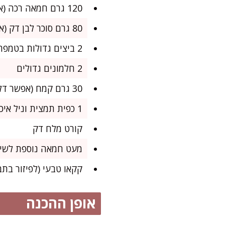
120 גרם חמאה רכה (או 100 מ"ל שמן קוקוס למגרסה פרווה)
80 גרם סוכר לבן דק (או 60 גרם סוכר קנים)
2 ביצים גדולות בטמפרטורת החדר
2 חלמונים גדולים
30 גרם קמח (אפשר דל גלוטן – תיראו בהערות)
1 כפית תמצית וניל איכותית
קורט מלח דק
מעט חמאה נוספת לשימ
קקאו טבעי (לפיזור בתב
אופן ההכנה