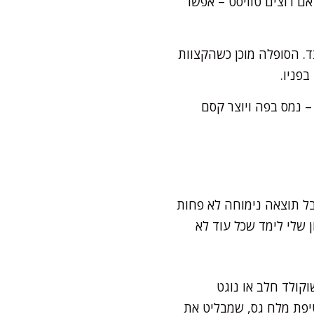
לי האפייה שהכנתם מראש. ממלאים כל תבנית עד 3/4 גובה. אם רוצים טוויסט – אפשר
פייה ומכניסים לתנור הלוהט, למשך 10-12 דקות בלבד. הסופלה מוכן כשהקצוות
פניו.
– נמס בפה ויוצר קסם
ל תוצאה נימוחה לא פחות
 שלי לימד שכל עוד לא
קולד חלב או נוגט
יפת מלח גס, שמבליט את