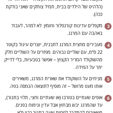
(הלהיט של הילדים בבית, תמיד צוחקים שאני בודקת
ככה).
מקפלים עדינות קורנפלור וחומץ. לא למהר, לעבוד
באהבה עם המרנג.
מעבירים מחצית המרנג לתבנית, יוצרים עיגול בקוטר
22 ס"מ, עם שוליים גבוהים. מפזרים על השוליים חלק
מהשוקולד המריר הקצוץ – אפשר בטבעיות, בלי לדייק
יתר על המידה.
מניחים על השוקולד את שארית המרנג, משאירים
אותו מעט מרושל – זה מוסיף לתוצאה הנמסה בפה.
אופים שעתיים בטורבו (או שעתיים וחצי, תלוי בתנור),
עד שהמרנג יבש מבחוץ אבל עדין ונימוח בפנים.
משאירים להתקרר לפחות שעה בתנור כבוי (לא