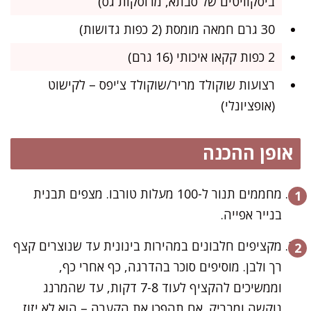
ביסקוויטים של סבתא, מרוסקות גס)
30 גרם חמאה מומסת (2 כפות גדושות)
2 כפות קקאו איכותי (16 גרם)
רצועות שוקולד מריר/שוקולד צ'יפס – לקישוט
(אופציונלי)
אופן ההכנה
מחממים תנור ל-100 מעלות טורבו. מצפים תבנית
בנייר אפייה.
מקציפים חלבונים במהירות בינונית עד שנוצרים קצף
רך ולבן. מוסיפים סוכר בהדרגה, כף אחרי כף,
וממשיכים להקציף לעוד 7-8 דקות, עד שהמרנג
נוקשה ומבריק. אם תהפכו את הקערה – הוא לא יזוז