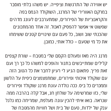
יש אווירה של התרגשות וציפייה. יש משהו בלתי מוסבר
במרקם האוורירי של המרנג, השוקולד הנמס בפה
והקראנצ'יות של הפירורים, שמתערבבים לעונג מדהים
שפשוט אי אפשר להפסיק לאכול. זה אחד מהמתכונים
שהכנתי שוב ושוב, כל פעם עם שינויים קטנים ששימחו
את כל מי שטעם – כולל אותי, כמובן.
מרנג היה מאז ומעולם הקסם שלי במטבח – שורת קצפים
קלילים שמתייבשים בתנור והופכים למשהו כל כך רך ועם
זאת פריך. פתאום הגיע לי רעיון לחבר את כל הטוב הזה
עם שוקולד איכותי ופירורים, שמתפצפצים כיפית על הלשון
וממכרים כל ביס. ככה נולדה עוגת מרנג שוקולד ופירורים
שלי, כזו שמרשימה על שולחן חג, אבל קלה בהרבה ממה
שנראה. בואו איתי להכין עוגה מעלפת, שמריחה כמו גלגל
ענק של ילדות, טעם של בית ושל חוויות מהמטבח של