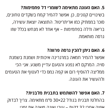
5. האם העוגה מתאימה לשומרי דל פחמימות?
בשינויים קטנים, כן. אפשר להמיר קמח בשקדים טחונים,
סוכר בממתיק כמו אריתריטול. התוצאה יוצאת עשירה,
בריאה ודלה בפחמימות – אף אחד לא מנחש בכלל שזו
גרסה מותאמת.
6. האם ניתן להכין גרסה פרווה?
אפשר להמיר חמאה במרגרינה איכותית ושמנת בשמנת
סויה. המרקם לא נפגע והטעם עדיין משגע. אני הכי
ממליצה להוסיף רום או קפה נמס כדי לעטוף את הטעמים
ולהעשיר את העוגה.
7. האם אפשר להשתמש בתבנית מלבנית?
בהחלט! תבנית בגודל 22×30 ס"מ מתאימה. צריך לבדוק
אפיה אחרי 32 דקות – עובי שונה משנה את זמני