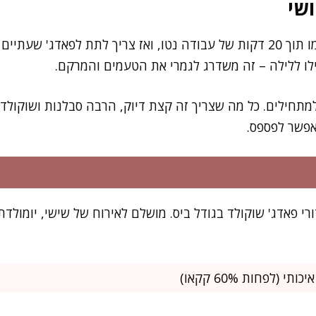
שי
את רוב תהליך ההכנה תסיימו תוך 20 דקות של עבודה נטו, ואז צריך לתת לפא
לו ללילה – זה משדרג לגמרי את הטעמים והמרקם.
תחילים. כל מה שצריך זה קצת דיוק, הרבה סבלנות ושוקולד א
אפשר לפספס.
ון הזה מספיק ל-30 כדורי פאדג' שוקולד בגודל ביס. מושלם לאירוח של שישי, 