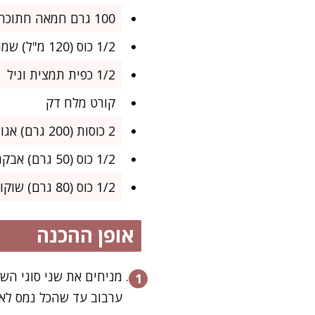
100 גרם חמאה חתוכה לקוביות
1/2 כוס (120 מ"ל) שמנת מתוקה (אפשר דל לקטוז)
1/2 כפית תמצית וניל
קורט מלח דק
2 כוסות (200 גרם) אגוזי לוז או אגוזי מלך קלויים קצוצים גס (לא חובה, אבל ממכר)
1/2 כוס (50 גרם) אבקת קקאו איכותית לציפוי
1/2 כוס (80 גרם) שוקולד צ'יפס מריר או קקאו נמס (אופציונלי לשדרוג)
אופן ההכנה
מניחים את שני סוגי הש
ערבוב עד שהכל נמס לאח