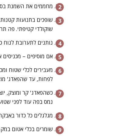
מחממים את השמנת בסיר 
שופכים בתנועות קטנות
שוקולדי קטיפתי. פה תר
נותנים לתערובת לנוח כ-10 דקות ולהתחיל להתייצב מעט (שלא תהיה לוהטת
אם מוסיפים – מכניסים א
מעבירים לכלי שטוח ומכ
לפחות, עד שהפאדג' מוצק
כשהפאדג' קר ומוצק, יוצ
נמס בפה עוד לפני שטוע
מגלגלים כל כדור באבקת 
שומרים בכלי אטום במקרר