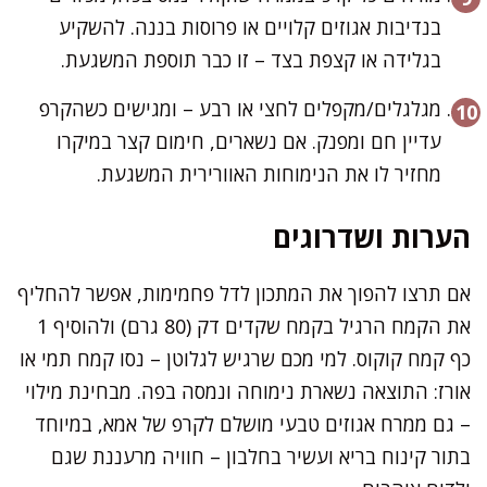
בנדיבות אגוזים קלויים או פרוסות בננה. להשקיע
בגלידה או קצפת בצד – זו כבר תוספת המשגעת.
מגלגלים/מקפלים לחצי או רבע – ומגישים כשהקרפ
עדיין חם ומפנק. אם נשארים, חימום קצר במיקרו
מחזיר לו את הנימוחות האוורירית המשגעת.
הערות ושדרוגים
אם תרצו להפוך את המתכון לדל פחמימות, אפשר להחליף
את הקמח הרגיל בקמח שקדים דק (80 גרם) ולהוסיף 1
כף קמח קוקוס. למי מכם שרגיש לגלוטן – נסו קמח תמי או
אורז: התוצאה נשארת נימוחה ונמסה בפה. מבחינת מילוי
– גם ממרח אגוזים טבעי מושלם לקרפ של אמא, במיוחד
בתור קינוח בריא ועשיר בחלבון – חוויה מרעננת שגם