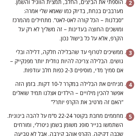
הוספתי את הביצים, החלב, תמצית הווניל והשמן.
מערבבים בנחת, בדיוק כמו שאמא שלי אמרה:
“סבלנות – הכל קורה לאט-לאט”. מתחילים מהמרכז
ומושכים החוצה בעדינות – זה משליך לא רק על
הקרפ, אלא על כל בישול נכון.
ממשיכים לטרוף עד שהבלילה חלקה, דלילה ובלי
גושים. הבלילה צריכה להיות נוזלית יותר מפנקייק –
אם סמיך מדי, מוסיפים 2-3 כפות חלב עודפות.
מניחים את הבלילה במקרר ל-10 דקות. בזמן הזה
אפשר להכין מילויים – הילדים אצלנו תמיד שואלים
“האם זה מרטיב את הקרפ יותר?”
מחממים מחבת בקוטר 22-24 ס"מ על להבה בינונית.
השתמשו בנייר סופג משומן בשמן ניטרלי, ומורחים
שכבה דקיקה. הקרפ אוהב קירבה, אבל לא טביעה