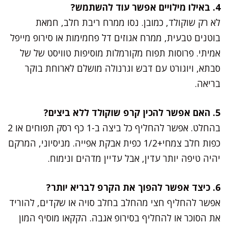
4. באילו מילויים אפשר עוד להשתמש?
לא רק שוקולד, כמובן. נסו ממרח ריבת חלב, חמאת
בוטנים טבעית, ממרח אגוזים דל פחמימות או סירופ מייפל
אמיתי. פרוסות תפוח מקורמלות מוסיפות טוויסט של של
סבתא, ויוגורט עם דבש וגרנולה מושלם לארוחת בוקר
בריאה.
5. האם אפשר להכין קרפ שוקולד ללא ביצים?
בהחלט. אפשר להחליף כל ביצה ב-1 כף רסק תפוחים או 2
כפות חלב צמחי+1/2 כפית אבקת אפייה. מניסיוני, המרקם
יהיה טיפה יותר עדין, אבל עדיין מדהים ונימוח.
6. כיצד אפשר להפוך את הקרפ לבריא יותר?
אפשר להחליף חצי מהחלב בחלב סויה או שקדים, להוריד
את הסוכר או להחליף בסירופ אגבה. הקקאו מוסיף המון