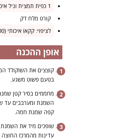
1 כפית תמצית וניל איכותית
קורט מלח דק
לציפוי: קקאו איכותי (100 גרם), קוקוס טחון, אגוזים קצוצים או שוקולד מומס לפי בחירה
אופן ההכנה
קוצצים את השוקולד המר
בטעם פשוט משגע.
מחממים בסיר קטן שמנת
השמנת ומערבבים עד שה
קפה שמנת חמה.
שופכים מיד את השמנת 
עדינות מהמרכז החוצה ע