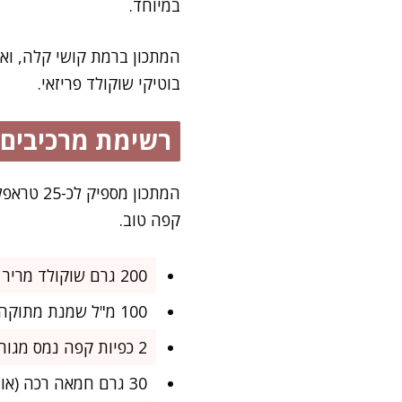
במיוחד.
המתכון ברמת קושי קלה, וא
בוטיקי שוקולד פריזאי.
רשימת מרכיבים
המתכון 
קפה טוב.
200 גרם שוקולד מריר איכותי (לפחות 60% קקאו)
100 מ"ל שמנת מתוקה (אפשר גם צמחית לגרסה פרווה)
2 כפיות קפה נמס מגורען דק
30 גרם חמאה רכה (או מחמאה לגרסה ללא חלב)