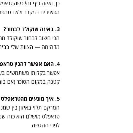
כן, ואיזה כיף זה! כשהטראפ
מפשירים במקרר ולא בטמפרט
3. באיזה שוקולד לבחור?
מדהימה — הצוות שלי בבית 
4. האם אפשר להכין טראפלס דל פחמימות?
קטנה במקום הסוכר (אם בוח
5. איך מונעים מהטראפלס להיות קשים מדי?
המרקם תלוי באיזון בין שמ
טראפלס מושלם הוא כזה שנמ
לפני ההגשה.