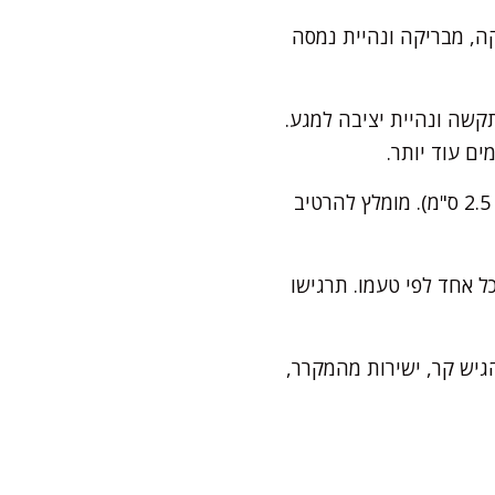
ה, מבריקה ונהיית נמסה
שה ונהיית יציבה למגע.
ם עוד יותר.
כשהתערובת יציבה, מחלצים כפית של גנאש ומגלגלים בידיים לכדור קטן (בערך בקוטר 2.5 ס"מ). מומלץ להרטיב
ל אחד לפי טעמו. תרגישו
גיש קר, ישירות מהמקרר,