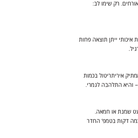
ורחים. רק שימו לב:
קקאו גבוה (60% לפחות). שוקולד פחות איכותי ייתן תוצאה פחות
יל.
שים בשוקולד מריר דל סוכר, שמנת מתוקה מסדרת Zero Sugar, ובממתיק איריתריטול בכמות
 והיא התלהבה לגמרי.
עט שמנת או חמאה.
כמה דקות בטמפ’ החדר