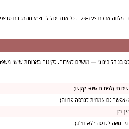
ני מלווה אתכם צעד-צעד. כל אחד יכול להוציא מהמטבח טרא
מספיק לכ-25 טראפלס בגודל בינוני — מושלם לאירוח, כקינוח בארוחת שיש