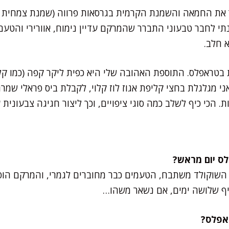
ר את החמאה והשמנת הקרמית בגרסאות פרווה (שמנת צמחית ומ
נתי לחבר טבעוני התברר שהמרקם עדיין נימוח, אוורירי והט
 חלב.
 בטראפלס. התוספת האהובה שלי היא כפית ליקר קפה (כמו קל
 מגלגלת בחצי קליפת אגוז לוז קלוי, לקבלת ביס פראלי שמרג
. הכי כיף לשלב כמה סוגי ציפויים, וכך ליצור חגיגה צבעוני
 השוקולד משתבח, הטעמים כבר מחוברים לגמרי, והמרקם הופך
יף שלושה ימים, אם נשאר משהו…