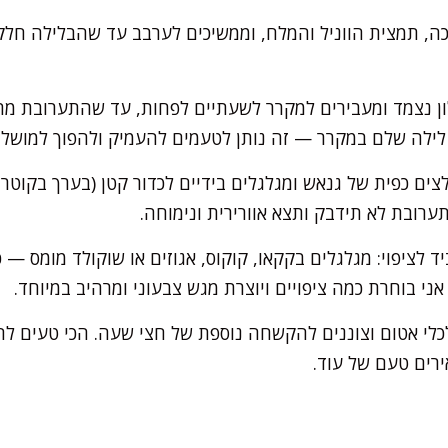
, תמצית הווניל והמלח, וממשיכים לערבב עד שהבלילה חלק
ן נצמד ומעבירים למקרר לשעתיים לפחות, עד שהתערובת מתק
לילה שלם במקרר — זה נותן לטעמים להעמיק ולהפוך למושלמי
ערובת לא תידבק ותצא אוורירית ונימוחה.
 לציפוי: מגלגלים בקקאו, קוקוס, אגוזים או שוקולד מומס — כ
ני בוחרת כמה ציפויים ויוצרת מגש צבעוני ומרהיב במיוחד.
לי אטום וצוננים להקשחה נוספת של חצי שעה. הכי טעים לה
רים טעם של עוד.