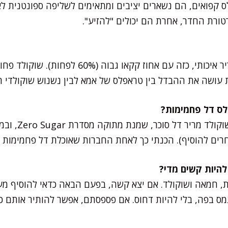
לס קפואים, הם נשארים יציבים ומתאימים לשליפה ספונטנית לא
ורת החדר, אחרת הם יכולים "להזיע".
הכי חשוב לבחור שוקולד מריר איכותי, כזה עם אחוז 
עושה את ההבדל בין טראפלס של אמא לבין נשנוש שוקולדי רג
אפשר בקלות! משתמ
רים להוסיף). הכנתי כך לאחת החברות שאוכלת דל פחמימות –
נת, חמאה ושוקולד. אם יצא קשה, בפעם הבאה כדאי להוסיף מ
ס בפה, בלי להיות דחוס. אם פספסתם, אפשר להותיר אותם 