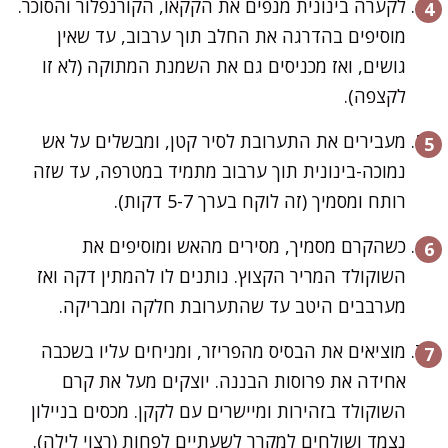
לקערה בינונית מנפים את הקקאו, הקורנפלור והסוכר.
מוסיפים בהדרגה את החלב תוך ערבוב, עד שאין
גושים, ואז מכניסים גם את השמנת המתוקה (לא זו
לקצפה).
מעבירים את התערובת לסיר קטן, ומבשלים על אש
נמוכה-בינונית תוך ערבוב מתמיד במטרפה, עד שזה
רותח ומסמיך (זה לוקח בערך 5-7 דקות).
כשהקרם מסמיך, מסירים מהאש ומוסיפים את
השוקולד המריר הקצוץ. נותנים לו להמתין דקה ואז
מערבבים היטב עד שהתערובת חלקה ומבריקה.
מוציאים את הבסיס מהפריזר, ומניחים עליו בשכבה
אחידה את פרוסות הבננה. יוצקים מעל את קרם
השוקולד בזהירות ומיישרים עם לקקן. מכסים בניילון
נצמד ושולחים למקרר לשעתיים לפחות (רצוי לילה).