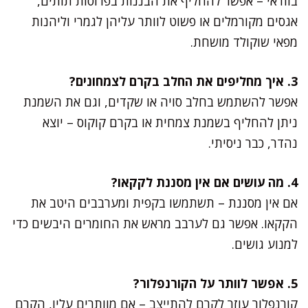
בוודאי – אפשר להחליף את הבננות בפרוסות תותים,
אגסים מקורמלים או פשוט לוותר עליהן לגמרי וליהנות
מפאי שוקולד מושחת.
3. איך מחליפים את החלב בקרם לצמחונים?
אפשר להשתמש בחלב סויה או שקדים, וגם את השמנת
ניתן להחליף בשמנת צמחית או בקרם קוקוס – יוצא
נהדר, כבר ניסיתי.
4. מה עושים אם אין מסננת לקקאו?
אם אין מסננת – תשתמשו בקפית ומערבבים היטב את
הקקאו. אפשר גם לערבב מראש את החומרים היבשים כדי
למנוע גושים.
5. אפשר לוותר על הקורנפלור?
קורנפלור עוזר לקרם להתייצב – אם מוותרים עליו, הקרם