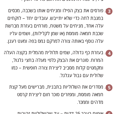
פורסים את בצק הפילו ומניחים אותו בשכבה, מכסים
במגבת לחה כדי שלא יתייבש. עובדים יחד – לוקחים
עלה אחד, מניחים על משטח, מורחים בעזרת מברשת
שכבת חמאה מומסת (או שמן לקלילות), ושמים עליו
עלה נוסף באותה צורה למרקם נמס בפה ומעט רענן.
בעזרת כף גדולה, שמים תלולית מהמלית בקצה העלה
המרוח. סוגרים את הבצק כלפי מעלה בחצי גלגול,
ומקמטים קלות מסביב ליצירת צורה חופשית – כמו
שלולית עם גבול עגלגל.
מסדרים את השלוליות בתבנית, מברישים מעל קצת
חמאה מומסת, ומפזרים סוכר חום ליצירת קרסט
מדהים וממכר.
אופים בערך 25 דקות – עד שהשלוליות זהובות,