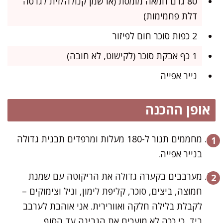
80 גרם חמאה מומסת (או שמן קנולה/זית לגרסה
דלת פחמימות)
2 כפות סוכר חום לפיזור
1 כף אבקת סוכר (לקישוט, לא חובה)
נייר אפייה
אופן ההכנה
מחממים תנור ל-180 מעלות ומרפדים תבנית גדולה
בנייר אפייה.
מערבבים בקערה גדולה את הריקוטה עם שמנת
חמוצה, ביצים, סוכר, קליפת לימון, וניל וצימוקים –
לקבלת בלילה חלקה ואוורירית. אני אוהבת לערבב
ביד, כי ככה לא מועכים את הגבינה עד הסוף.