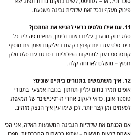
סוכר וניל, או – לטוויסט, לשים במקום גרדת תפוז. יצא
פינוק מעלף ובכל זאת שלולית גבינה משגעת.
11. עם אילו סלטים כדאי להגיש את המתכון?
סלט ירוק מרענן, עלים בשום ולימון, מתאים פה ליד כל
ביס. סלט עגבניות קצוץ דק עם בזיליקום ושמן זית מוסיף
קונטרסט רענן למתיקות השלוליות. נסו גם עם סלט סלק
חמוץ – מושלם לארוחה קלה.
12. איך משתמשים בתנורים ביתיים שונים?
אופים תמיד בחום עליון-תחתון, בגובה אמצעי. בתנורי
טוסטר-אובן, כדאי לעקוב אחרי ה-“פינישים” של המאפה:
לפעמים זמן קצר יותר, לכן שימו עין איך הבצק מזהיב.
אם הכנתם את שלוליות הגבינה המשגעות האלה, אני הכי
אשמח לראות תוצאות – שתפו ברשתות החברתיות, ספרו