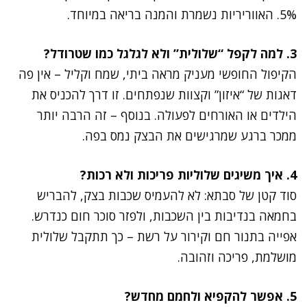
5%. האווריריות נשמרת והמנה בריאה במיוחד.
3. למה לקפל “שלולית” ולא לגלגל כמו שטרודל?
הקיפול החופשי מעניק מראה ביתי, שמח וקליל – אין פה
דאגות של “איזון” וקצוות שנפתחים. זו דרך להכניס את
הילדים או האורחים לפעולה. בנוסף – זה הרבה יותר
ממכר ברגע שמרגישים את הבצק נמס בפה.
4. איך משיגים שלוליות פריכות ולא רכות?
סוד קטן של סבתא: לא להעמיס שכבות בצק, להבריש
בחמאה בנדיבות בין השכבות, ולפזר סוכר חום כנדרש.
אפייה בתנור חם וקירור על רשת – כך תתקבל שלולית
מושלמת, פריכה וזהובה.
5. אפשר להקפיא ולחמם מחדש?