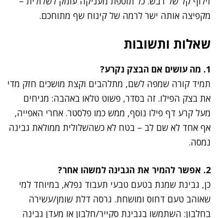
זילוף קל של דבש. כל תוספת מעניקה עומק לשלולית –
מקפיצה אותה ישר לרמה של קינוח שף מתוחכם.
שאלות ותשובות
1. מה עושים אם הבצק נקרע?
תמיד קורה שמפה לשם, מתלהבים וקצת מושכים חזק מדי
את בצק הפילו. זה בסדר, פשוט טלאו באהבה: מניחים
מעל קרע דף פילו נוסף, ממש כמו פלסטר. אחרי האפייה,
אף אחד לא שם לב – בטח לא כשהשלולית ממולאת גבינה
נמסה.
2. אפשר להמיר את הגבינה למשהו אחר?
כן, גבינת שמנת בטעם טבעי תעבוד נפלא, במיוחד למי
שאוהב טעם דחוס ומושחת. גרסה דלת שומן/עשירה
בחלבון: השתמשו בגבינת סקייר/חלבון או מעדן גבינה